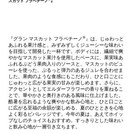
スカット フラペチーノ
』
®
『グラン マスカット フラペチーノ
』は、じゅわっと
あふれる果汁感と、みずみずしくジューシーな味わい
を目指して開発した一杯です。ボディには、繊細で爽
やかなマスカット果汁を使用したベースに、果実味あ
ふれるぶどう果肉入りのソースと、マスカットのピュ
ーレを使った、ぷるっと弾力のあるジュレを合わせま
した。果肉のような食感にもこだわり、ひと口ごとに
じゅわっと広がる果実の甘みが楽しめます。さらに、
アクセントとしてエルダーフラワーの香りを重ねるこ
とで、華やかさと奥行きのある風味に仕上げました。
酷暑を忘れるような爽やかな飲み心地と、ひと口ごと
に広がる至福の余韻が楽しめる、夏のひとときを心地
よく彩るビバレッジです。今年の夏は、あえてホイッ
プなしのチョイスもおすすめ。すっきりとした味わい
と飲み心地が一層引き立ちます。