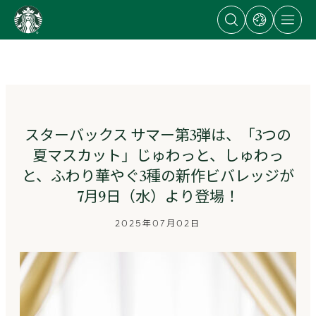
Open
Open
Open
content
search
dialog
site
dialog
with
navigation
Go
links
to
to
regional
ス
sites
タ
ー
バ
ッ
スターバックス サマー第3弾は、「3つの
ク
夏マスカット」じゅわっと、しゅわっ
ス
ス
と、ふわり華やぐ3種の新作ビバレッジが
ト
7月9日（水）より登場！
ー
リ
2025年07月02日
ー
ズ
homepage