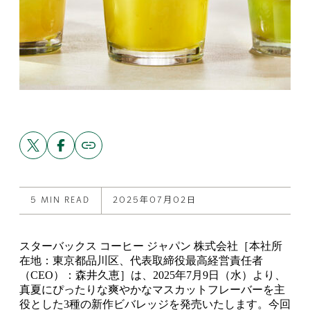
Share
Share
Copy
link
this
this
to
post
post
this
on
on
post
X
Facebook
5 MIN READ
2025年07月02日
スターバックス コーヒー ジャパン 株式会社［本社所
在地：東京都品川区、代表取締役最高経営責任者
（CEO）：森井久恵］は、2025年7月9日（水）より、
真夏にぴったりな爽やかなマスカットフレーバーを主
役とした3種の新作ビバレッジを発売いたします。今回