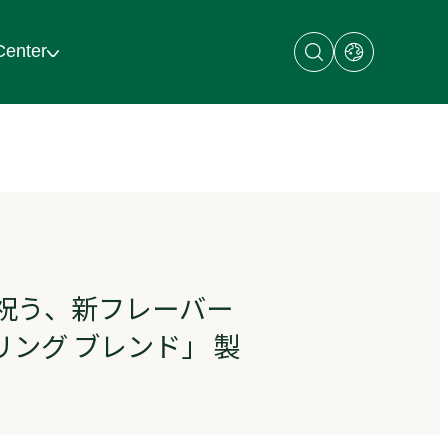
Open
Open
Center
search
dialog
dialog
with
links
to
regional
sites
祝う、新フレーバー
リング ブレンド」 製