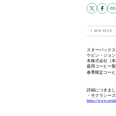
Share
Share
Copy
link
this
this
to
post
post
this
on
on
post
X
Facebook
1 MIN READ
スターバックス
ケビン・ジョン
本株式会社（本社
庭用コーヒー製
春季限定コーヒ
詳細につきまし
・サクラシーズ
https://www.nestl