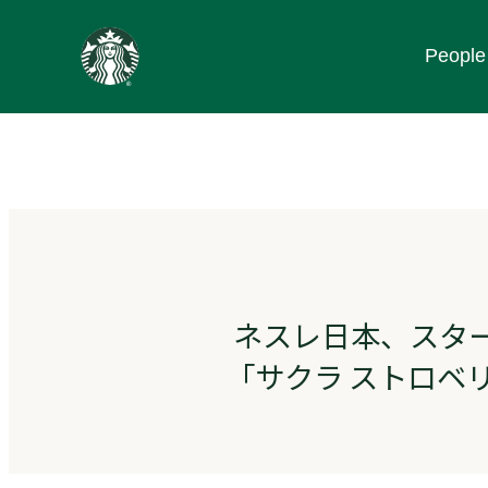
content
People
Go
to
ス
タ
ー
バ
ッ
ク
ス
ス
ト
ネスレ日本、スタ
ー
リ
「サクラ ストロベリ
ー
ズ
homepage