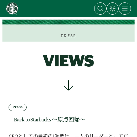
Open
Open
Open
content
search
dialog
site
dialog
with
navigation
Go
links
to
to
regional
ス
sites
タ
PRESS
ー
バ
ッ
VIEWS
ク
ス
ス
ト
ー
リ
ー
ズ
Press
homepage
Back to Starbucks ～原点回帰～
CEOとしての最初の1週間は、一人のリーダーとしてだ