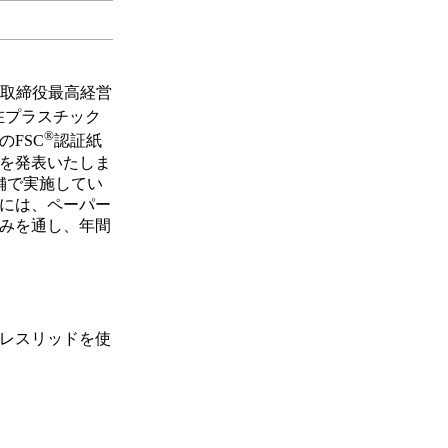
表取締役最高経営
在プラスチック
®
FSC
認証紙
を発表いたしま
舗で実施してい
春には、ペーパー
みを通し、年間
ーレスリッドを使