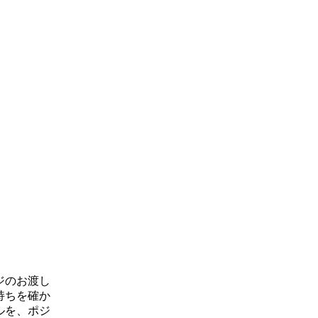
ジのお渡し
持ちを確か
ルを、ポジ