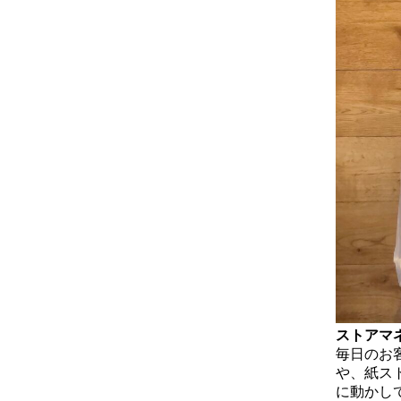
ストアマ
毎日のお
や、紙ス
に動かし