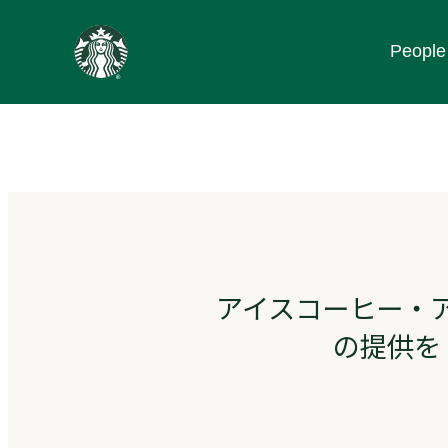
content
People
Go
to
ス
タ
ー
バ
ッ
ク
ス
ス
ト
アイスコーヒー・ア
ー
リ
の提供を
ー
ズ
homepage