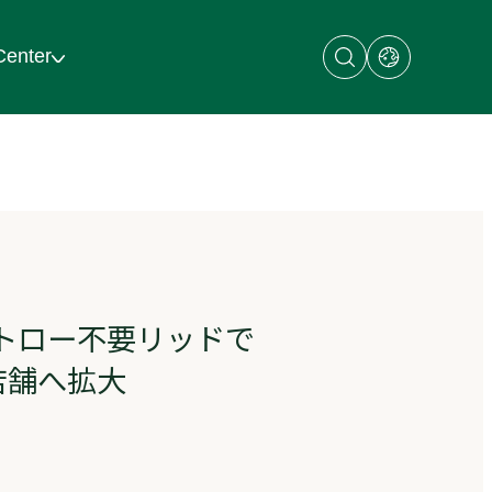
Open
Open
Center
search
dialog
dialog
with
links
to
regional
sites
ストロー不要リッドで
店舗へ拡大