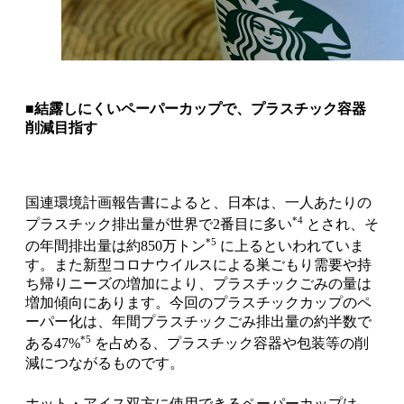
■結露しにくいペーパーカップで、プラスチック容器
削減目指す
国連環境計画報告書によると、日本は、一人あたりの
*4
プラスチック排出量が世界で2番目に多い
とされ、そ
*5
の年間排出量は約850万トン
に上るといわれていま
す。また新型コロナウイルスによる巣ごもり需要や持
ち帰りニーズの増加により、プラスチックごみの量は
増加傾向にあります。今回のプラスチックカップのペ
ーパー化は、年間プラスチックごみ排出量の約半数で
*5
ある47%
を占める、プラスチック容器や包装等の削
減につながるものです。
ホット・アイス双方に使用できるペーパーカップは、