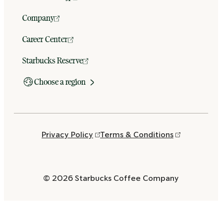
Company
Career Center
Starbucks Reserve
Choose a region
Privacy Policy
Terms & Conditions
© 2026 Starbucks Coffee Company
Opens
in