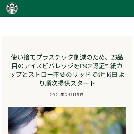
content
Go
to
ス
タ
ー
バ
ッ
使い捨てプラスチック削減のため、23品
ク
目のアイスビバレッジをFSC®認証*1 紙カ
ス
ス
ップとストロー不要のリッドで4月16日 よ
ト
り順次提供スタート
ー
リ
2021年04月15日
ー
ズ
homepage