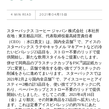
post
post
this
on
on
post
X
Facebook
4 MIN READ
2021年04月15日
スターバックス コーヒー ジャパン 株式会社（本社所
在地：東京都品川区、代表取締役最高経営責任者
*2
（CEO）：水口貴文）は、国内全店舗
で、アイスの
スターバックス ラテやキャラメル マキアートなどの冷
たいビバレッジ23品目を、ストロー不要のリッドで提
供開始し、新たな飲用スタイルをご提案いたします。
®
併せて同商品のプラスチックカップをFSC
認証紙カッ
プに変更し、店舗で発生する使い捨てプラスチックの
削減をさらに進めてまいります。 スターバックスでは
*2
2021年2月より国内全店舗
で、アイスコーヒーとアイ
スティー2種の計3品目を、使い捨てプラスチックに代
わり、ペーパーカップとストロー不要のリッドで提供
開始いたしました。そしてこの度、2021年4月16日
（金）より順次、その対象商品を23品目へ拡大いたし
ます。これは定番アイスビバレッジの約70％にあた