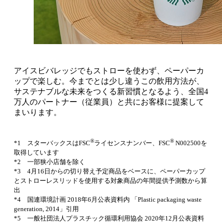
アイスビバレッジでもストローを使わず、ペーパーカ
ップで楽しむ。今までとは少し違うこの飲用方法が、
サステナブルな未来をつくる新習慣となるよう、全国4
万人のパートナー（従業員）と共にお客様に提案して
まいります。
®
®
*1 スターバックスはFSC
ライセンスナンバー、FSC
N002500を
取得しています
*2 一部狭小店舗を除く
*3 4月16日からの切り替え予定商品をベースに、ペーパーカップ
とストローレスリッドを使用する対象商品の年間提供予測数から算
出
*4 国連環境計画 2018年6月公表資料内 「Plastic packaging waste
generation, 2014」引用
*5 一般社団法人プラスチック循環利用協会 2020年12月公表資料