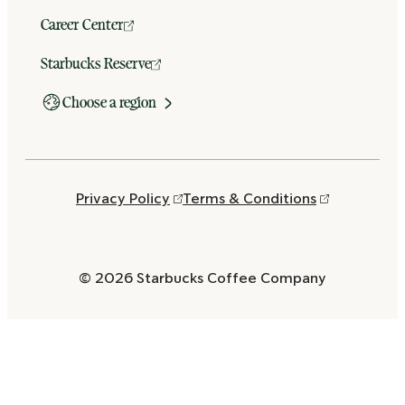
Career Center
Starbucks Reserve
Choose a region
Privacy Policy
Terms & Conditions
© 2026 Starbucks Coffee Company
Opens
in
a
new
window