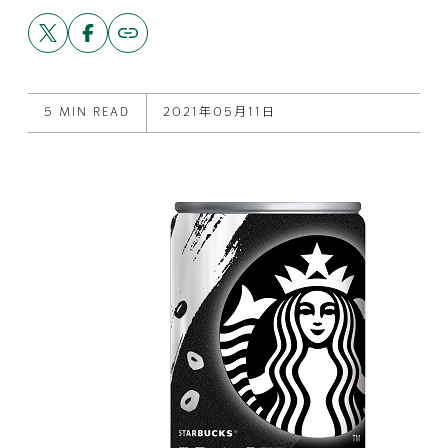
Share
Share
Copy
link
this
this
to
post
post
this
on
on
post
X
Facebook
5 MIN READ
2021年05月11日