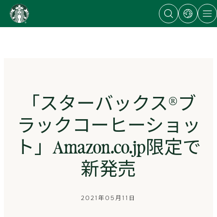
Open
Open
Open
content
search
dialog
site
dialog
with
naviga
Go
links
to
to
regional
ス
sites
タ
ー
バ
ッ
ク
「スターバックス®ブ
ス
ス
ラックコーヒーショッ
ト
ー
ト」Amazon.co.jp限定で
リ
ー
新発売
ズ
homepage
2021年05月11日