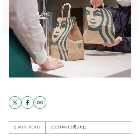
Share
Share
Copy
link
this
this
to
post
post
this
on
on
post
X
Facebook
6 MIN READ
2021年05月26日