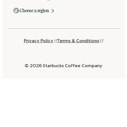
Choose a region
Privacy Policy
Terms & Conditions
© 2026 Starbucks Coffee Company
Opens
in
a
new
window