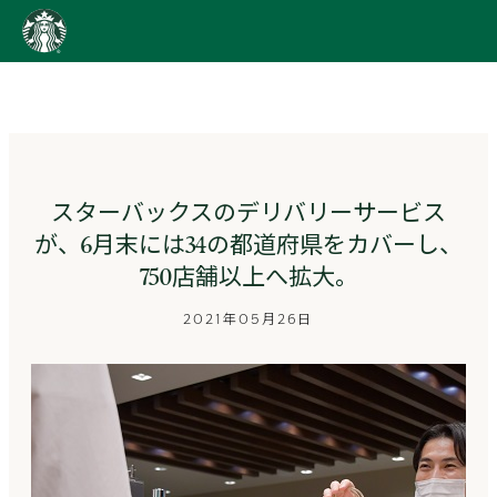
content
Go
to
ス
タ
ー
バ
ッ
スターバックスのデリバリーサービス
ク
が、6月末には34の都道府県をカバーし、
ス
ス
750店舗以上へ拡大。
ト
ー
2021年05月26日
リ
ー
ズ
homepage