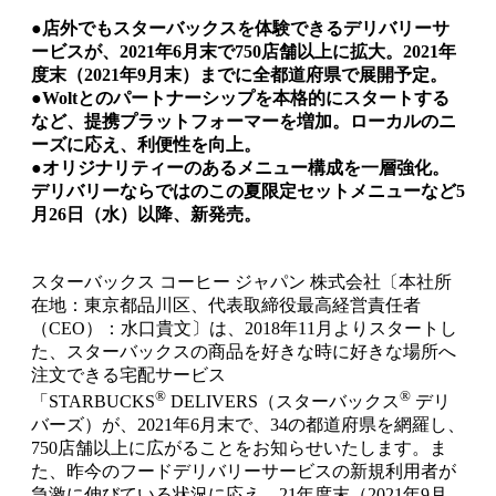
●店外でもスターバックスを体験できるデリバリーサ
ービスが、2021年6月末で750店舗以上に拡大。2021年
度末（2021年9月末）までに全都道府県で展開予定。
●Woltとのパートナーシップを本格的にスタートする
など、提携プラットフォーマーを増加。ローカルのニ
ーズに応え、利便性を向上。
●オリジナリティーのあるメニュー構成を一層強化。
デリバリーならではのこの夏限定セットメニューなど5
月26日（水）以降、新発売。
スターバックス コーヒー ジャパン 株式会社〔本社所
在地：東京都品川区、代表取締役最高経営責任者
（CEO）：水口貴文〕は、2018年11月よりスタートし
た、スターバックスの商品を好きな時に好きな場所へ
注文できる宅配サービス
®
®
「STARBUCKS
DELIVERS（スターバックス
デリ
バーズ）が、2021年6月末で、34の都道府県を網羅し、
750店舗以上に広がることをお知らせいたします。ま
た、昨今のフードデリバリーサービスの新規利用者が
急激に伸びている状況に応え、21年度末（2021年9月