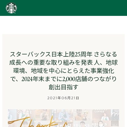
content
Go
to
ス
タ
ー
バ
ッ
スターバックス日本上陸25周年 さらなる
ク
成長への重要な取り組みを発表 人、地球
ス
ス
環境、地域を中心にとらえた事業強化
ト
で、2024年末までに2,000店舗のつながり
ー
リ
創出目指す
ー
ズ
2021年06月21日
homepage