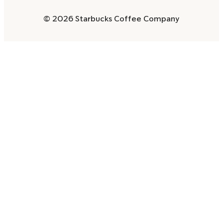
© 2026 Starbucks Coffee Company
Opens
in
a
new
window