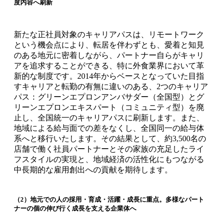
度内容へ刷新
新たな正社員対象のキャリアパスは、リモートワーク
という機会点により、転居を伴わずとも、愛着と知見
のある地元に密着しながら、パートナー自らがキャリ
アを追求することができる、特に外食業界において革
新的な制度です。2014年からベースとなっていた目指
すキャリアと転勤の有無に違いのある、2つのキャリア
パス：グリーンエプロンアンバサダー（全国型）とグ
リーンエプロンエキスパート（コミュニティ型）を廃
止し、全国統一のキャリアパスに刷新します。また、
地域による給与面での差をなくし、全国同一の給与体
系へと移行いたします。その結果として、約3,500名の
店舗で働く社員パートナーとその家族の充足したライ
フスタイルの実現と、地域経済の活性化にもつながる
中長期的な雇用創出への貢献を期待します。
（2）地元での人の採用・育成・活躍・成長に重点。多様なパート
ナーの個の伸び行く成長を支える企業体へ