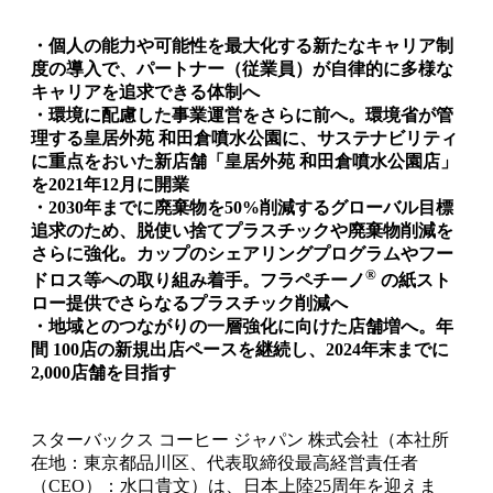
・個人の能力や可能性を最大化する新たなキャリア制
度の導入で、パートナー（従業員）が自律的に多様な
キャリアを追求できる体制へ
・環境に配慮した事業運営をさらに前へ。環境省が管
理する皇居外苑 和田倉噴水公園に、サステナビリティ
に重点をおいた新店舗「皇居外苑 和田倉噴水公園店」
を2021年12月に開業
・2030年までに廃棄物を50%削減するグローバル目標
追求のため、脱使い捨てプラスチックや廃棄物削減を
さらに強化。カップのシェアリングプログラムやフー
®
ドロス等への取り組み着手。フラペチーノ
の紙スト
ロー提供でさらなるプラスチック削減へ
・地域とのつながりの一層強化に向けた店舗増へ。年
間 100店の新規出店ペースを継続し、2024年末までに
2,000店舗を目指す
スターバックス コーヒー ジャパン 株式会社（本社所
在地：東京都品川区、代表取締役最高経営責任者
（CEO）：水口貴文）は、日本上陸25周年を迎えま