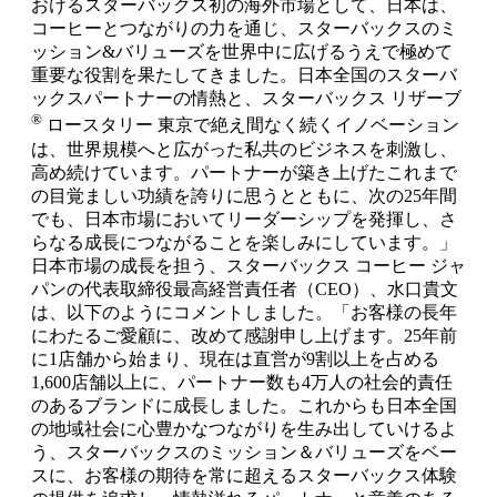
おけるスターバックス初の海外市場として、日本は、
コーヒーとつながりの力を通じ、スターバックスのミ
ッション&バリューズを世界中に広げるうえで極めて
重要な役割を果たしてきました。日本全国のスターバ
ックスパートナーの情熱と、スターバックス リザーブ
®
ロースタリー 東京で絶え間なく続くイノベーション
は、世界規模へと広がった私共のビジネスを刺激し、
高め続けています。パートナーが築き上げたこれまで
の目覚ましい功績を誇りに思うとともに、次の25年間
でも、日本市場においてリーダーシップを発揮し、さ
らなる成長につながることを楽しみにしています。」
日本市場の成長を担う、スターバックス コーヒー ジャ
パンの代表取締役最高経営責任者（CEO）、水口貴文
は、以下のようにコメントしました。「お客様の長年
にわたるご愛顧に、改めて感謝申し上げます。25年前
に1店舗から始まり、現在は直営が9割以上を占める
1,600店舗以上に、パートナー数も4万人の社会的責任
のあるブランドに成長しました。これからも日本全国
の地域社会に心豊かなつながりを生み出していけるよ
う、スターバックスのミッション＆バリューズをベー
スに、お客様の期待を常に超えるスターバックス体験