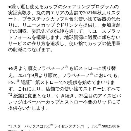
●繰り返し使えるカップのシェアリングプログラムの
実証実験を、丸の内エリアの店舗で2021年秋よりスタ
ート。プラスチックカップを含む使い捨て容器の代わ
りに、リユースカップでドリンクを提供し、参加店舗
での回収、委託先での洗浄を通して、リユースプラッ
トフォームを構築します。地球資源に過度に頼らない
サービスの在り方を追求し、使い捨てカップの使用量
の削減につなげます。
®
●9月より順次フラペチーノ
も紙ストローに切り替
®
え。2021年9月より順次、フラペチーノ
においても、
®
*1
FSC
認証
紙ストローでの提供を始めてまいりま
す。これにより、店舗での使い捨てストローはすべて
*2
紙製に変更となり、引き続き、23品目のアイスビバ
レッジはペーパーカップとストロー不要のリッドにて
提供をいたします。
®
®
*1 スターバックスはFSC
ライセンスナンバー、FSC
N002500を