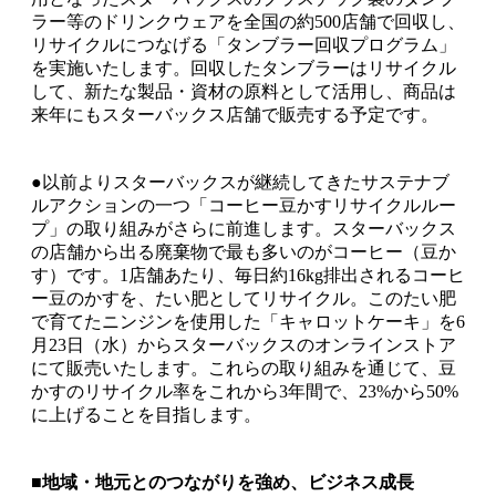
ラー等のドリンクウェアを全国の約500店舗で回収し、
リサイクルにつなげる「タンブラー回収プログラム」
を実施いたします。回収したタンブラーはリサイクル
して、新たな製品・資材の原料として活用し、商品は
来年にもスターバックス店舗で販売する予定です。
●以前よりスターバックスが継続してきたサステナブ
ルアクションの一つ「コーヒー豆かすリサイクルルー
プ」の取り組みがさらに前進します。スターバックス
の店舗から出る廃棄物で最も多いのがコーヒー（豆か
す）です。1店舗あたり、毎日約16kg排出されるコーヒ
ー豆のかすを、たい肥としてリサイクル。このたい肥
で育てたニンジンを使用した「キャロットケーキ」を6
月23日（水）からスターバックスのオンラインストア
にて販売いたします。これらの取り組みを通じて、豆
かすのリサイクル率をこれから3年間で、23%から50%
に上げることを目指します。
■地域・地元とのつながりを強め、ビジネス成長