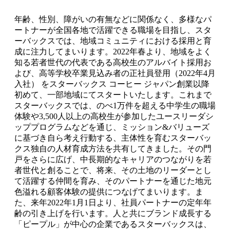
年齢、性別、障がいの有無などに関係なく、多様なパ
ートナーが全国各地で活躍できる職場を目指し、スタ
ーバックスでは、地域コミュニティにおける採用と育
成に注力してまいります。2022年春より、地域をよく
知る若者世代の代表である高校生のアルバイト採用お
よび、高等学校卒業見込み者の正社員登用（2022年4月
入社） をスターバックス コーヒー ジャパン創業以降
初めて、一部地域にてスタートいたします。これまで
スターバックスでは、のべ1万件を超える中学生の職場
体験や3,500人以上の高校生が参加したユースリーダシ
ッププログラムなどを通じ、ミッション&バリューズ
に基づき自ら考え行動する、主体性を育むスターバッ
クス独自の人材育成方法を共有してきました。その門
戸をさらに広げ、中長期的なキャリアのつながりを若
者世代と創ることで、将来、その土地のリーダーとし
て活躍する仲間を育み、そのパートナーを通じた地元
色溢れる顧客体験の提供につなげてまいります。ま
た、来年2022年1月1日より、社員パートナーの定年年
齢の引き上げを行います。人と共にブランド成長する
「ピープル」が中心の企業であるスターバックスは、