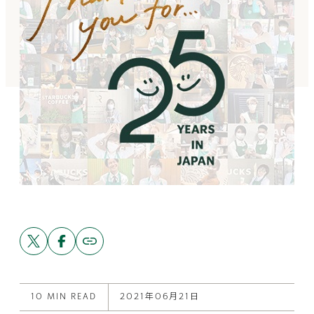
Share
Share
Copy
link
this
this
to
post
post
this
on
on
post
X
Facebook
10 MIN READ
2021年06月21日