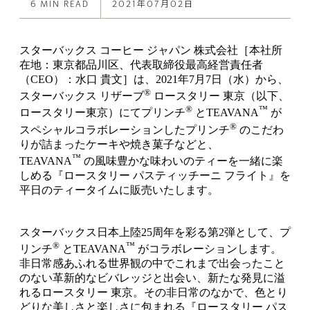
6 MIN READ
2021年07月02日
スターバックス コーヒー ジャパン 株式会社［本社所
在地：東京都品川区、代表取締役最高経営責任者
（CEO）：水口 貴文］は、2021年7月7日（水）から、
®
スターバックス リザーブ
ロースタリー 東京（以下、
®
™
ロースタリー東京）にてプリンチ
とTEAVANA
が
®
スペシャルコラボレーションしたプリンチ
のこだわ
りが詰まったケーキや焼き菓子などと、
™
TEAVANA
の風味豊かな味わいのティーを一緒に楽
しめる『ロースタリー パスティッチーニ フライト』を
平日のティータイムに販売いたします。
スターバックス日本上陸25周年を彩る第2弾として、プ
®
™
リンチ
とTEAVANA
がコラボレーションします。
非日常感あふれる世界観の中でこれまで出会ったこと
のない革新的なビバレッジと出会い、新たな発見に溢
れるロースタリー 東京。その非日常のなかで、色とり
どりな美しさと楽しさに包まれる『ロースタリー パス