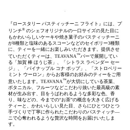
『ロースタリー パスティッチーニ フライト』には、プ
®
リンチ
のシェフオリジナルの一口サイズの見た目に
もかわいらしいケーキや焼き菓子のパスティッチーニ
が8種類と塩味のあるスコーンなどのセイボリー3種類
に、ティーを一緒にお楽しみいただきます。提供させ
™
ていただくティーは、TEAVANA
バーで展開してい
る「加賀 棒 ほうじ茶」、「シトラス ラベンダー セー
ジ」、「パイナップル コナ ポップ」、「ストロベリー
ミント ウーロン」からお客様のお好みのティーをご用
™
意いたします。TEAVANA
が大切にしている茶葉、
ボタニカル、フルーツなどこだわり抜いた最高級の素
材が生み出す、目をうばわれるような多彩な色、香
り、味などの、今までの“お茶”の概念を大きく広げる
ティーと、かわいらしい見た目、さらにひとつひとつ
手づくりで丁寧に作られたこだわりのパスティッチ―
ニで心奪われるような贅沢な時間をお届けいたしま
す。