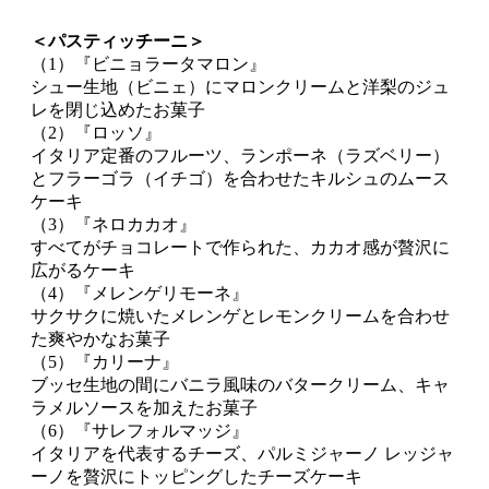
＜パスティッチーニ＞
（1）『ビニョラータマロン』
シュー生地（ビニェ）にマロンクリームと洋梨のジュ
レを閉じ込めたお菓子
（2）『ロッソ』
イタリア定番のフルーツ、ランポーネ（ラズベリー）
とフラーゴラ（イチゴ）を合わせたキルシュのムース
ケーキ
（3）『ネロカカオ』
すべてがチョコレートで作られた、カカオ感が贅沢に
広がるケーキ
（4）『メレンゲリモーネ』
サクサクに焼いたメレンゲとレモンクリームを合わせ
た爽やかなお菓子
（5）『カリーナ』
ブッセ生地の間にバニラ風味のバタークリーム、キャ
ラメルソースを加えたお菓子
（6）『サレフォルマッジ』
イタリアを代表するチーズ、パルミジャーノ レッジャ
ーノを贅沢にトッピングしたチーズケーキ