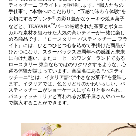
ティッチーニ フライト』が登場します。“職人たちの
手仕事”、“本物へのこだわり”、“五感で味わう体験”を
®
大切にするプリンチ
の彩り豊かなケーキや焼き菓子
™
などと、TEAVANA
バーの厳選された茶葉とボタニ
カルな素材を組わせた人気の高いティーが一緒に楽し
める商品です。『ロースタリー パスティッチーニ フラ
イト』には、ひとつひとつ心を込めて手掛けた商品が
ひとつになり、スターバックス25周年への感謝と未来
に向けた想い、またコーヒーのワンダーランドである
ロースタリー 東京ならではのワクワクするような、心
躍る体験が詰まっています。商品名にある “パスティ
ッチーニ”とは、イタリア語で“小さなお菓子”を意味し
ます。イタリアでは、色とりどりのかわいらしい、パ
スティッチーニがショーケースにずらりと並べられ、
パスティッチェリアと言われるお菓子屋さんやバール
で購入することができます。