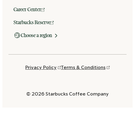
Career Center
Starbucks Reserve
Choose a region
Privacy Policy
Terms & Conditions
© 2026 Starbucks Coffee Company
Opens
in
a
new
window