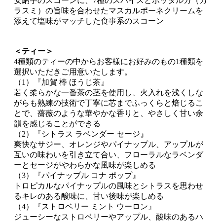
安納芋のスコーンに、7種のスパイスとボッタルガ（カ
ラスミ）の旨味を合わせたマスカルポーネクリームを
添えて塩味がマッチした食事系のスコーン
＜ティー＞
4種類のティーの中からお客様にお好みのもの1種類を
選択いただきご用意いたします。
（1）『加賀 棒 ほうじ茶』
若く柔らかな一番茶の茎を使用し、火入れを浅くしな
がらも熟練の技術で丁寧に芯までふっくらと焙じるこ
とで、薔薇のような華やかな香りと、やさしく甘い余
韻を感じることができる
（2）『シトラス ラベンダー セージ』
爽快なサジー、オレンジやパイナップル、アップルが
互いの味わいを引き立て合い、フローラルなラベンダ
ーとセージがやわらかな風味が楽しめる
（3）『パイナップル コナ ポップ』
トロピカルなパイナップルの風味とシトラスを思わせ
るキレのある酸味に、甘い後味が楽しめる
（4）『ストロベリー ミント ウーロン』
ジューシーなストロベリーやアップル、酸味のあるハ