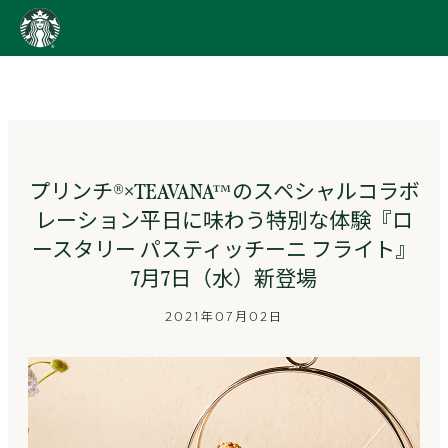
content
Go
to
ス
タ
ー
バ
ッ
プリンチ®×TEAVANA™のスペシャルコラボ
ク
レーション平日に味わう特別な体験『ロ
ス
ス
ースタリー パスティッチーニ フライト』
ト
7月7日（水）新登場
ー
リ
2021年07月02日
ー
ズ
homepage