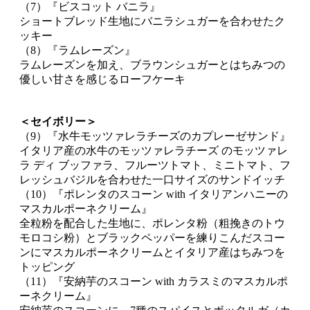
（7）『ビスコット バニラ』
ショートブレッド生地にバニラシュガーを合わせたク
ッキー
（8）『ラムレーズン』
ラムレーズンを加え、ブラウンシュガーとはちみつの
優しい甘さを感じるローフケーキ
＜セイボリー＞
（9）『水牛モッツァレラチーズのカプレーゼサンド』
イタリア産の水牛のモッツァレラチーズ のモッツァレ
ラ ディ ブッファラ、フルーツトマト、ミニトマト、フ
レッシュバジルを合わせた一口サイズのサンドイッチ
（10）『ポレンタのスコーン with イタリアンハニーの
マスカルポーネクリーム』
全粒粉を配合した生地に、ポレンタ粉（粗挽きのトウ
モロコシ粉）とブラックペッパーを練りこんだスコー
ンにマスカルポーネクリームとイタリア産はちみつを
トッピング
（11）『安納芋のスコーン with カラスミのマスカルポ
ーネクリーム』