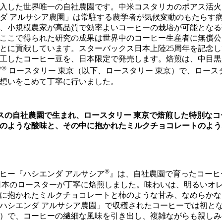
に購入した世界唯一の自社農園です。中米コスタリカのポアス活
ダ アルサシア農園」は常駐する農学者が気候変動のもたらす
、小規模農家が高品質で効率よいコーヒーの栽培が可能となる
ここで得られた研究の成果は世界中のコーヒー生産者に無償公
とに貢献しています。スターバックス日本上陸25周年を記念
工したコーヒー豆を、日本限定で発売します。焙煎は、中目黒
®
ブ
ロースタリー 東京（以下、ロースタリー 東京）で、ロース
の想いをこめて丁寧に行いました。
スの自社農園で生まれ、ロースタリー 東京で焙煎した特別なコ
のような酸味と、その中に抱かれたミルクチョコレートのよう
®
ヒー『ハシエンダ アルサシア
』は、自社農園で育ったコーヒ
日本のロースターが丁寧に焙煎しました。味わいは、明るいオ
に抱かれたミルクチョコレートと柿のような甘み、なめらかな
ハシエンダ アルサシア農園」で収穫されたコーヒーでは初とな
）で、コーヒーの繊細な風味を引き出し、複雑ながらも親しみ