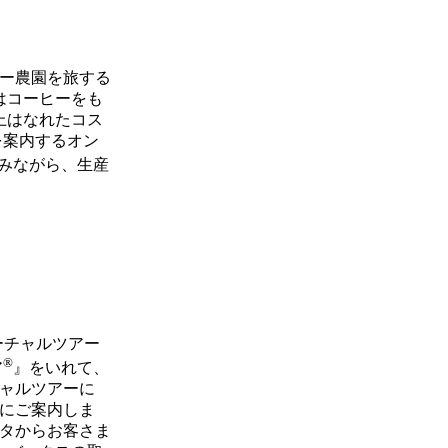
ー農園を旅する
はコーヒーをも
上はなれたコス
を案内するオン
みながら、生産
ーチャルツアー
®
ア
』をいれて、
ャルツアーに
にご案内しま
タからお客さま