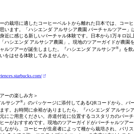
ーの栽培に適したコーヒーベルトから離れた日本では、コーヒ
思います。「ハシエンダ アルサシア農園 バーチャルツアー」
身近に感じる新しいバーチャル体験です。日本から1万キロ以
「ハシエンダ アルサシア農園」。現地のツアーガイドが農園
®
ャルツアーが誕生しました。『ハシエンダ アルサシア
』を飲
いをはせる体験してみませんか。
eriences.starbucks.com/
アーの楽しみ方＞
®
アルサシア
』のパッケージに添付してあるQRコードから、バ
ます。お時間に余裕がありましたら、『ハシエンダ アルサシ
元にご用意ください。赤道付近に位置するコスタリカのバーチ
ヒーがおすすめです。現地のツアーガイドがバーチャルツアー
しながら、コーヒーが生産者によって種から栽培され、バリス