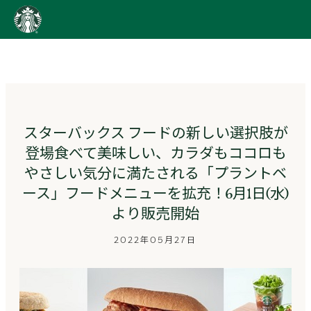
content
Go
to
ス
タ
ー
バ
ッ
スターバックス フードの新しい選択肢が
ク
登場食べて美味しい、カラダもココロも
ス
ス
やさしい気分に満たされる「プラントベ
ト
ース」フードメニューを拡充！6月1日(水)
ー
リ
より販売開始
ー
ズ
2022年05月27日
homepage