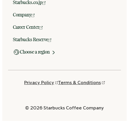
Starbucks.co.jp
Company
Career Center
Starbucks Reserve
Choose a region
Privacy Policy
Terms & Conditions
© 2026 Starbucks Coffee Company
Opens
in