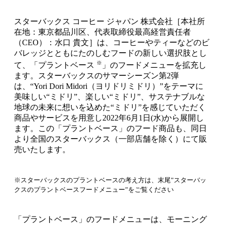
スターバックス コーヒー ジャパン 株式会社［本社所
在地：東京都品川区、代表取締役最高経営責任者
（CEO）：水口 貴文］は、コーヒーやティーなどのビ
バレッジとともにたのしむフードの新しい選択肢とし
※
て、「プラントベース
」のフードメニューを拡充し
ます。スターバックスのサマーシーズン第2弾
は、“Yori Dori Midori（ヨリドリミドリ）”をテーマに
美味しい“ミドリ”、楽しい“ミドリ”、サステナブルな
地球の未来に想いを込めた“ミドリ”を感じていただく
商品やサービスを用意し2022年6月1日(水)から展開し
ます。この「プラントベース」のフード商品も、同日
より全国のスターバックス（一部店舗を除く）にて販
売いたします。
※スターバックスのプラントベースの考え方は、末尾”スターバッ
クスのプラントベースフードメニュー”をご覧ください
「プラントベース」のフードメニューは、モーニング