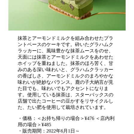
抹茶とアーモンドミルクを組み合わせたプラ
ントベースのケーキです。砕いたグラハムク
ラッカーに、風味豊かな抹茶ムースをのせ、
天面には抹茶とアーモンドミルクをあわせた
ホイップを重ねました。抹茶のほろ苦く、甘
みのある深い味わいと、グラハムクラッカー
の香ばしさ、アーモンドミルクのまろやかな
味わいが絶妙なバランス。鹿の子大納言が見
た目でも、味わいでもアクセントになりま
す。使用している抹茶は、スターバックスの
店舗で出たコーヒーの豆かすをリサイクルし
た、たい肥を使用して栽培されています。
・価格：＜お持ち帰りの場合＞¥476 ＜店内利
用の場合＞¥485
・販売期間：2022年6月1日～