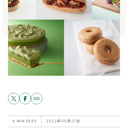
Share
Share
Copy
link
this
this
to
post
post
this
on
on
post
X
Facebook
6 MIN READ
2022年05月27日