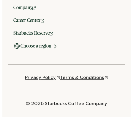
Company
Career Center
Starbucks Reserve
Choose a region
Privacy Policy
Terms & Conditions
© 2026 Starbucks Coffee Company
Opens
in
a