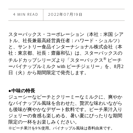
this
on
on
post
X
Facebook
4 MIN READ
2022年07月19日
スターバックス・コーポレーション（本社：米国 シア
トル、社長兼最高経営責任者：ハワード・シュルツ）
と、サントリー食品インターナショナル株式会社（本
社：東京都、社長：齋藤和弘）は、スターバックスの
®
チルドカップシリーズより「スターバックス
ピーチ
ーパイナップルミルク with ピーチジェリー」を、8月2
日（火）から期間限定で発売します。
●中味の特長
ジューシーなピーチとクリーミーなミルクに、爽やか
なパイナップル風味を合わせた、贅沢な味わいながら
も後味が爽やかなデザート飲料です。ピーチ果汁入り
ジェリーの食感も楽しめる、暑い夏にぴったりな期間
限定の一杯をお楽しみください。
※ピーチ果汁を9％使用。パイナップル風味は香料由来です。