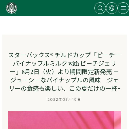
Open
Open
Open
content
search
dialog
site
dialog
with
naviga
Go
links
to
to
regional
ス
sites
タ
ー
バ
ッ
スターバックス® チルドカップ「ピーチー
ク
パイナップルミルク with ピーチジェリ
ス
ス
ー」8月2日（火）より期間限定新発売 －
ト
ジューシーなパイナップルの風味 ジェ
ー
リ
リーの食感も楽しい、この夏だけの一杯ｰ
ー
ズ
2022年07月19日
homepage