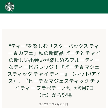
content
Go
to
ス
タ
ー
バ
ッ
“ティー”を楽しむ「スターバックス ティ
ク
ー & カフェ」秋の新商品 ピーチとチャイ
ス
ス
の新しい出会いが楽しめるフルーティー
ト
なティービバレッジ！『ピーチ & マジェ
ー
リ
スティック チャイ ティー』（ホット/アイ
ー
ス）、『ピーチ & マジェスティック チャ
ズ
イ ティー フラペチーノ®』が9月7日
homepage
（水）から登場
2022年09月02日