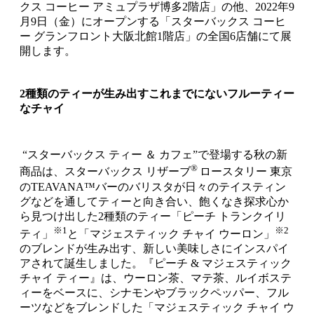
クス コーヒー アミュプラザ博多2階店」の他、2022年9
月9日（金）にオープンする「スターバックス コーヒ
ー グランフロント大阪北館1階店」の全国6店舗にて展
開します。
2種類のティーが生み出すこれまでにないフルーティー
なチャイ
“スターバックス ティー ＆ カフェ”で登場する秋の新
®
商品は、スターバックス リザーブ
ロースタリー 東京
のTEAVANA™バーのバリスタが日々のテイスティン
グなどを通してティーと向き合い、飽くなき探求心か
ら見つけ出した2種類のティー「ピーチ トランクイリ
※1
※2
ティ」
と「マジェスティック チャイ ウーロン」
のブレンドが生み出す、新しい美味しさにインスパイ
アされて誕生しました。『ピーチ & マジェスティック
チャイ ティー』は、ウーロン茶、マテ茶、ルイボステ
ィーをベースに、シナモンやブラックペッパー、フル
ーツなどをブレンドした「マジェスティック チャイ ウ