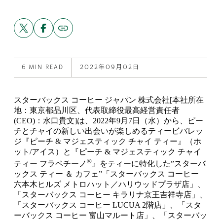
Share
Share
Copy
link
this
this
to
post
post
this
on
on
post
X
Facebook
6 MIN READ
2022年09月02日
スターバックス コーヒー ジャパン 株式会社[本社所在
地：東京都品川区、代表取締役最高経営責任者
(CEO)：水口貴文]は、2022年9月7日（水）から、ピー
チとチャイの新しい出会いが楽しめるティービバレッ
ジ『ピーチ & マジェスティック チャイ ティー』（ホ
ット/アイス）と『ピーチ & マジェスティック チャイ
®
ティー フラペチーノ
』をティーに特化した”スターバ
ックス ティー ＆ カフェ”「スターバックス コーヒー
六本木ヒルズ メトロハット／ハリウッドプラザ店」、
「スターバックス コーヒー キラリナ京王吉祥寺店」、
「スターバックス コーヒー LUCUA 2階店」、「スタ
ーバックス コーヒー 富山マルート店」、「スターバッ