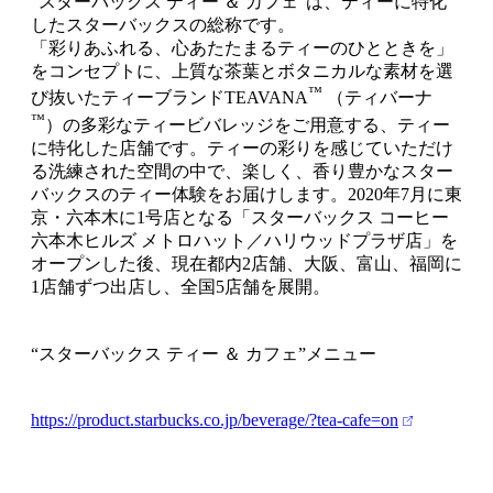
“スターバックス ティー ＆ カフェ”は、ティーに特化
したスターバックスの総称です。
「彩りあふれる、心あたたまるティーのひとときを」
をコンセプトに、上質な茶葉とボタニカルな素材を選
™
び抜いたティーブランドTEAVANA
（ティバーナ
™
）の多彩なティービバレッジをご用意する、ティー
に特化した店舗です。ティーの彩りを感じていただけ
る洗練された空間の中で、楽しく、香り豊かなスター
バックスのティー体験をお届けします。2020年7月に東
京・六本木に1号店となる「スターバックス コーヒー
六本木ヒルズ メトロハット／ハリウッドプラザ店」を
オープンした後、現在都内2店舗、大阪、富山、福岡に
1店舗ずつ出店し、全国5店舗を展開。
“スターバックス ティー ＆ カフェ”メニュー
https://product.starbucks.co.jp/beverage/?tea-cafe=on