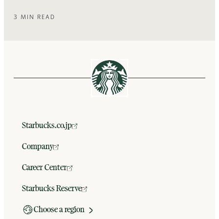
3 MIN READ
Starbucks.co.jp
Company
Career Center
Starbucks Reserve
Choose a region