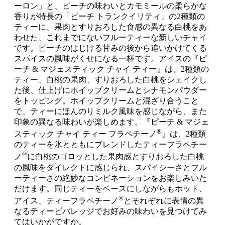
ーロン」と、ピーチの味わいとカモミールの柔らかな
香りが特長の「ピーチ トランクイリティ」の2種類の
ティーに、果肉とすりおろした食感の異なる白桃をあ
わせた、これまでにないフルーティーな新しいチャイ
です。ピーチのはじける甘みの後から追いかけてくる
スパイスの風味がくせになる一杯です。アイスの『ピ
ーチ & マジェスティック チャイ ティー』は、2種類の
ティー、白桃の果肉、すりおろした白桃をシェイクし
た後、仕上げにホイップクリームとシナモンパウダー
をトッピング。ホイップクリームと混ざり合うこと
で、ティーにほんのりミルク風味を感じながら、また
印象の異なる味わいが楽しめます。『ピーチ & マジェ
®
スティック チャイ ティー フラペチーノ
』は、2種類
のティーを氷とともにブレンドしたティーフラペチー
®
ノ
に白桃のゴロッとした果肉感とすりおろした白桃
の風味をダイレクトに感じられ、スパイシーさとフル
ーティーさの絶妙なコンビネーションをお楽しみいた
だけます。同じティーをベースにしながらもホット、
®
アイス、ティーフラペチーノ
とそれぞれに表情の異
なるティービバレッジでお好みの味わいを見つけてみ
てはいかがですか。