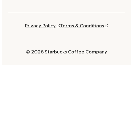
Privacy Policy
Terms & Conditions
© 2026 Starbucks Coffee Company
Opens
in
a
new
window