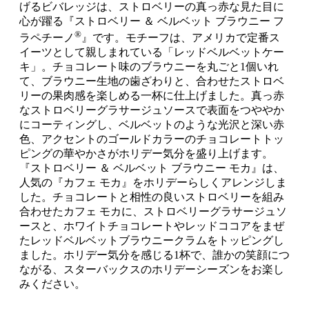
げるビバレッジは、ストロベリーの真っ赤な見た目に
心が躍る『ストロベリー ＆ ベルベット ブラウニー フ
®
ラペチーノ
』です。モチーフは、アメリカで定番ス
イーツとして親しまれている「レッドベルベットケー
キ」。チョコレート味のブラウニーを丸ごと1個いれ
て、ブラウニー生地の歯ざわりと、合わせたストロベ
リーの果肉感を楽しめる一杯に仕上げました。真っ赤
なストロベリーグラサージュソースで表面をつややか
にコーティングし、ベルベットのような光沢と深い赤
色、アクセントのゴールドカラーのチョコレートトッ
ピングの華やかさがホリデー気分を盛り上げます。
『ストロベリー ＆ ベルベット ブラウニー モカ』は、
人気の『カフェ モカ』をホリデーらしくアレンジしま
した。チョコレートと相性の良いストロベリーを組み
合わせたカフェ モカに、ストロベリーグラサージュソ
ースと、ホワイトチョコレートやレッドココアをまぜ
たレッドベルベットブラウニークラムをトッピングし
ました。ホリデー気分を感じる1杯で、誰かの笑顔につ
ながる、スターバックスのホリデーシーズンをお楽し
みください。