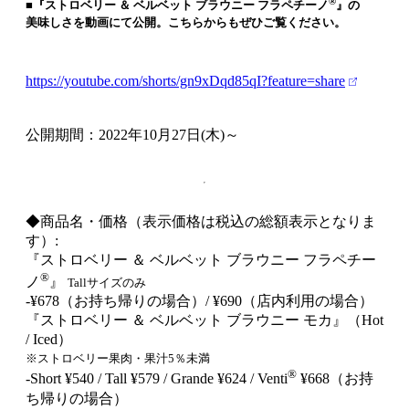
®
■『ストロベリー ＆ ベルベット ブラウニー フラペチーノ
』の
美味しさを動画にて公開。こちらからもぜひご覧ください。
https://youtube.com/shorts/gn9xDqd85qI?feature=share
公開期間：2022年10月27日(木)～
◆商品名・価格（表示価格は税込の総額表示となりま
す）:
『ストロベリー ＆ ベルベット ブラウニー フラペチー
®
ノ
』
Tallサイズのみ
‐¥678（お持ち帰りの場合）/ ¥690（店内利用の場合）
『ストロベリー ＆ ベルベット ブラウニー モカ』（Hot
/ Iced）
※ストロベリー果肉・果汁5％未満
®
‐Short ¥540 / Tall ¥579 / Grande ¥624 / Venti
¥668（お持
ち帰りの場合）