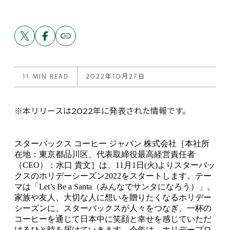
Share
Share
Copy
link
this
this
to
post
post
this
on
on
post
X
Facebook
11 MIN READ
2022年10月27日
※本リリースは2022年に発表された情報です。
スターバックス コーヒー ジャパン 株式会社［本社所
在地：東京都品川区、代表取締役最高経営責任者
（CEO）：水口 貴文］は、11月1日(火)よりスターバッ
クスのホリデーシーズン2022をスタートします。テー
マは「Let’s Be a Santa（みんなでサンタになろう）」。
家族や友人、大切な人に想いを贈りたくなるホリデー
シーズンに、スターバックスが人々をつなぎ、一杯の
コーヒーを通じて日本中に笑顔と幸せを感じていただ
けるひと時を届けていきます。今年は、ホリデープロ