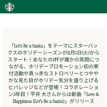
content
Go
to
ス
タ
ー
バ
ッ
「Let’s Be a Santa」をテーマにスターバッ
ク
クスのホリデーシーズンが11月1日(火)から
ス
ス
スタート！あなたの1杯が誰かの笑顔につ
ト
ながる、ホリデープロモーション初の寄
ー
リ
付活動や真っ赤なストロベリーとつやや
ー
かな見た目がホリデー気分を盛り上げる
ズ
ビバレッジなどが登場！コラボレーショ
homepage
ン3年目！平井 大さんからは新曲「Love &
Happiness (Let’s Be a Santa)」がリリース