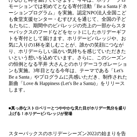
モーションでは初めてとなる寄付活動「Be a Santaドネ
ーションプログラム」を実施。認定NPO法人全国こど
も食堂支援センター・むすびえを通じて、全国の子ど
もたちに、期間中のビバレッジの売上の一部からスタ
ーバックスのフードなどをセットにしたホリデーギフ
トを寄付として届けます。ホリデービバレッジや、お
気に入りの1杯を楽しむことが、誰かの笑顔につなが
り、ホリデーらしい温かい気持ちを感じていただきた
いという想いを込めています。さらに、このシーズン
の恒例となる平井 大さんとのホリデーコラボレーショ
ンも実施。3年目となる今年は、テーマである「Let’s
Be a Santa」やプログラムに共感いただき、制作された
新曲「Love & Happiness (Let’s Be a Santa)」をリリース
します。
■真っ赤なストロベリーとつややかな見た目がホリデー気分を盛り
上げる！ホリデービバレッジが登場
スターバックスのホリデーシーズン2022の始まりを告