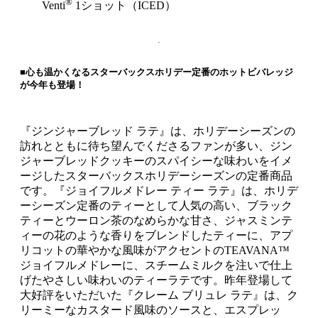
®
Venti
1ショット（ICED）
■心も温かくなるスターバックスホリデー定番のホットビバレッジ
が今年も登場！
『ジンジャーブレッド ラテ』は、ホリデーシーズンの
訪れとともに待ち望んでくださるファンが多い、ジン
ジャーブレッドクッキーのスパイシーな味わいをイメ
ージしたスターバックスホリデーシーズンの定番商品
です。『ジョイフルメドレー ティー ラテ』は、ホリデ
ーシーズン定番のティーとして人気の高い、ブラック
ティーとウーロン茶のなめらかな甘さ、ジャスミンテ
ィーの花のような香りをブレンドしたティーに、アプ
リコットの華やかな風味がアクセントのTEAVANA™
ジョイフルメドレーに、スチームミルクを注いで仕上
げたやさしい味わいのティーラテです。昨年登場して
大好評をいただいた『クレーム ブリュレ ラテ』は、ク
リーミーなカスタード風味のソースと、エスプレッ