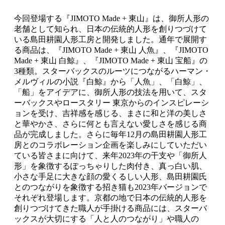
今回登場する『JIMOTO Made + 東山』は、御所人形の
老舗として知られ、日本の伝統的人形を創りつづけて
いる島田耕園人形工房と開発しました。通年で展開す
る商品は、『JIMOTO Made + 東山 人魚』、『JIMOTO
Made + 東山 白鯨』、『JIMOTO Made + 東山 宝船』の
3種類。スターバックスのルーツにつながるハーマン・
メルヴィルの小説『白鯨』から「人魚」、「白鯨」、
「船」をアイデアに、御所人形の技法を用いて、スタ
ーバックスやロースタリー 東京からのインスピレーシ
ョンを受け、吉祥感を感じる、まさに和と洋の美しさ
と華やかさ、さらに何とも言えない愛しさを感じる商
品が完成しました。さらに毎年12月の島田耕園人形工
房とのコラボレーション企画を楽しみにしていただい
ている皆さまに向けて、来年2023年の干支や「御所人
形」を象徴するぽっちゃりした肉付き、真っ白い肌、
小さな手足に大きな顔の愛くるしい人形、島田耕園氏
とのつながりを象徴する招き猫も2023年バージョンで
それぞれ登場します。京都の地で日本の伝統的人形を
創りつづけてきた職人が手掛ける商品には、スターバ
ックスが大切にする「人と人のつながり」や職人の