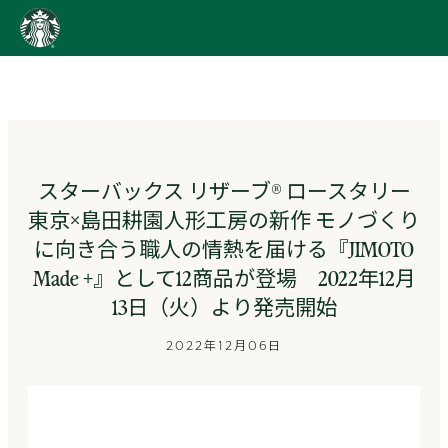
content
Go
to
ス
タ
ー
バ
ッ
スターバックス リザーブ® ロースタリー
ク
東京×島田耕園人形工房の新作 モノづくり
ス
ス
に向き合う職人の情熱を届ける『JIMOTO
ト
Made +』として12商品が登場 2022年12月
ー
リ
13日（火）より発売開始
ー
ズ
2022年12月06日
homepage