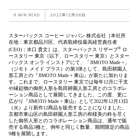
this
on
on
post
X
Facebook
9 MIN READ
2022年12月06日
スターバックス コーヒー ジャパン 株式会社［本社所
在地：東京都品川区、代表取締役最高経営責任者
®
(CEO)：水口 貴文］は、スターバックス リザーブ
ロ
ースタリー 東京（以下、ロースタリー 東京）とスター
バックス オンラ インストアにて、「JIMOTO Made +」
（ジモト メイド プラス）の第3弾として、島田耕園人
形工房との『JIMOTO Made + 東山』が新たに加わりま
す。これまで、ロースタリー 東京では毎年12月に干支
や縁起物の御所人形を島田耕園人形工房とのコラボレ
ーション商品として展開してきました。この度、更に
広がり『JIMOTO Made + 東山』として2022年12月13日
（火）より新作12商品を販売することになりました。
京都市東山区の島田耕園人形工房の和様美の粋を尽く
した御所人形とのコラボレーション商品は、通年で販
売する商品3種と、例年と同じく数量、期間限定の商品
9種を展開します。