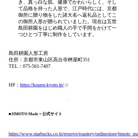
き、真っ白な肌、健康でかわいらしく、そし
て品格を持った人形で、江戸時代には、京都
御所に贈り物をした諸大名へ返礼品としてこ
の御所人形が贈られていました。現在は五世
島田耕園をはじめ職人の手で手間をかけて一
つひとつ丁寧に制作をしています。
島田耕園人形工房
住所：京都市東山区高台寺桝屋町351
TEL：075-561-7407
HP：
https://kouen-kyoto.jp/
■JIMOTO Made + 公式サイト
https://www.starbucks.co.jp/reserve/roastery/onlinestore/jimoto_m