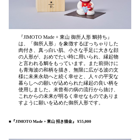
『JIMOTO Made + 東山 御所人形 鯛持ち』
は、「御所人形」を象徴するぽっちゃりした
肉付き、真っ白い肌、小さな手足に大きな顔
の人形が、おめでたい時に用いられ、縁起物
と言われる鯛をもっています。また前掛けに
も青海波の和柄を描き、無限に広がる波の文
様に未来永劫へと続く幸せと、人々の平安な
暮らしへの願いが込められた縁起の良い柄を
使用しました。未曾有の病の流行から抜け、
これからの未来が明るく幸せなものでありま
すように願いを込めた御所人形です。
■『JIMOTO Made + 東山 招き猫金』 ¥55,000