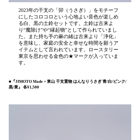
2023年の干支の「卯（うさぎ）」をモチーフ
にしたコロコロという心地よい音色が楽しめ
る白、黒の土鈴セットです。土鈴は古来よ
り“魔除け”や“縁起物”として作られていまし
た。また持ち手の麻の緒は古来より「浄化」
を意味し、家庭の安全と幸せな時間を願うア
イテムとして言われています。ロースタリー
東京を思わせる金色の★マークが入っていま
す。
■『JIMOTO Made + 東山 干支置物 はんなりうさぎ 青/白/ピンク/
黒/黄』 各¥1,500