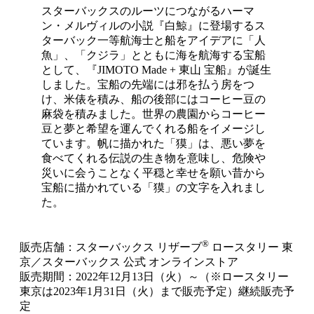
スターバックスのルーツにつながるハーマ
ン・メルヴィルの小説『白鯨』に登場するス
ターバック一等航海士と船をアイデアに「人
魚」、「クジラ」とともに海を航海する宝船
として、『JIMOTO Made + 東山 宝船』が誕生
しました。宝船の先端には邪を払う房をつ
け、米俵を積み、船の後部にはコーヒー豆の
麻袋を積みました。世界の農園からコーヒー
豆と夢と希望を運んでくれる船をイメージし
ています。帆に描かれた「獏」は、悪い夢を
食べてくれる伝説の生き物を意味し、危険や
災いに会うことなく平穏と幸せを願い昔から
宝船に描かれている「獏」の文字を入れまし
た。
®
販売店舗：スターバックス リザーブ
ロースタリー 東
京／スターバックス 公式 オンラインストア
販売期間：2022年12月13日（火）～（※ロースタリー
東京は2023年1月31日（火）まで販売予定）継続販売予
定