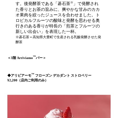
※
す。後発酵茶である「碁石茶
」で発酵され
た香りとお茶の旨みに、爽やかな甘みのカカ
オ果肉を絞ったジュースを合わせました。ト
ロピカルフルーツの酸味と発酵を思わせる奥
行きのある香りが特長の「煎茶とフルーツの
新しい出会い」を表現した一杯。
※碁石茶＝高知県大豊町で生産される乳酸発酵させた発
酵茶
™
＜3階 Arriviamo
バー＞
™
◆アリビアーモ
フローズン デカダント ストロベリー
¥2,200（店内ご利用のみ）