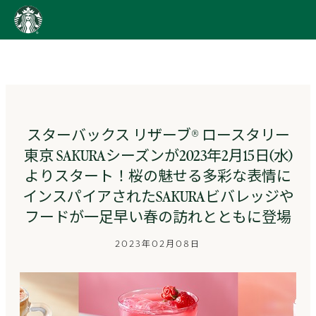
content
Go
to
ス
タ
ー
バ
ッ
スターバックス リザーブ® ロースタリー
ク
東京 SAKURAシーズンが2023年2月15日(水)
ス
ス
よりスタート！桜の魅せる多彩な表情に
ト
インスパイアされたSAKURAビバレッジや
ー
リ
フードが一足早い春の訪れとともに登場
ー
ズ
2023年02月08日
homepage