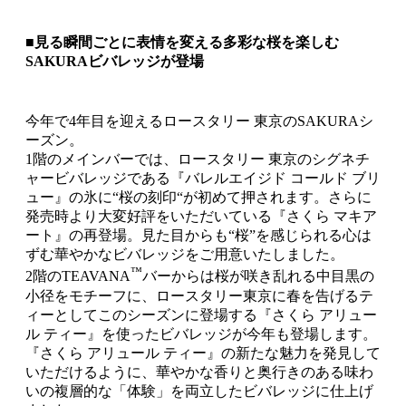
■見る瞬間ごとに表情を変える多彩な桜を楽しむ
SAKURAビバレッジが登場
今年で4年目を迎えるロースタリー 東京のSAKURAシ
ーズン。
1階のメインバーでは、ロースタリー 東京のシグネチ
ャービバレッジである『バレルエイジド コールド ブリ
ュー』の氷に“桜の刻印“が初めて押されます。さらに
発売時より大変好評をいただいている『さくら マキア
ート』の再登場。見た目からも“桜”を感じられる心は
ずむ華やかなビバレッジをご用意いたしました。
™
2階のTEAVANA
バーからは桜が咲き乱れる中目黒の
小径をモチーフに、ロースタリー東京に春を告げるテ
ィーとしてこのシーズンに登場する『さくら アリュー
ル ティー』を使ったビバレッジが今年も登場します。
『さくら アリュール ティー』の新たな魅力を発見して
いただけるように、華やかな香りと奥行きのある味わ
いの複層的な「体験」を両立したビバレッジに仕上げ