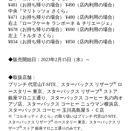
¥481（お持ち帰りの場合） ¥490（店内利用の場合）
中央『マリトッツォ さくら』
¥471（お持ち帰りの場合） ¥480（店内利用の場合）
右上『ローフケーキ ランポーネ ＆ チリエージェ』
¥678（お持ち帰りの場合） ¥690（店内利用の場合）
左上『トルタ さくら』
¥834（お持ち帰りの場合） ¥850（店内利用の場合）
◆販売開始日：2023年2月15日（水）～
◆取扱店舗：
®
プリンチ 代官山T-SITE、スターバックス リザーブ
ロ
®
ースタリー 東京、スターバックス リザーブ
ストア
銀座マロニエ通り、スターバックス コーヒー 丸の内オ
アゾ店、スターバックス コーヒー ニュウマン横浜店、
スターバックス コーヒー 玉川高島屋Ｓ・Ｃ店
※『コルネッティ さくら』の取り扱いはプリンチ 代官山T-SITE、
®
スターバックス リザーブ
ロースタリー 東京、スターバックス リ
®
ザーブ
ストア 銀座マロニエ通りのみです。