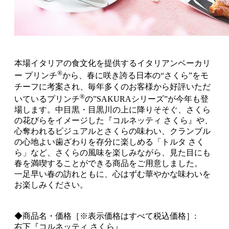
本場イタリアの食文化を提供するイタリアンベーカリ
®
ー プリンチ
から、春に咲き誇る日本の“さくら”をモ
チーフに考案され、毎年多くのお客様から好評いただ
®
いているプリンチ
の”SAKURAシリーズ”が今年も登
場します。中目黒・目黒川の上に降りそそぐ、さくら
の花びらをイメージした『コルネッティ さくら』や、
心奪われるビジュアルとさくらの味わい、クランブル
の心地よい歯ざわりを存分に楽しめる「トルタ さく
ら」など、さくらの風味を楽しみながら、見た目にも
春を満喫することができる商品をご用意しました。
一足早い春の訪れともに、心はずむ華やかな味わいを
お楽しみください。
◆商品名・価格［※表示価格はすべて税込価格］:
右下『コルネッティ さくら』