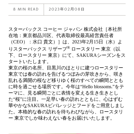
X
Facebook
8 MIN READ
2023年02月08日
スターバックス コーヒー ジャパン 株式会社［本社所
在地：東京都品川区、代表取締役最高経営責任者
（CEO）：水口 貴文）］は、2023年2月15日（水）よ
®
りスターバックス リザーブ
ロースタリー 東京（以
下、ロースタリー 東京）にて、SAKURAシーズンをス
タートいたします。
東京の桜の名所、目黒川のほとりに建つロースタリー
東京では春の訪れを告げるつぼみの芽吹きから、咲き
乱れる満開の桜など移りゆく桜のすべての瞬間ととも
に時を過ごせる場所です。今年は“Hello blossoms.”をテ
ーマに、見る瞬間ごとに表情を変える生き生きとし
た“桜”に注目。一足早い春の訪れとともに、心はずむ
華やかなSAKURAビバレッジとフードをご用意しまし
た。本格的な春の訪れを待ちわびながら、ロースタリ
ー 東京でしか味わえない春をお届けいたします。