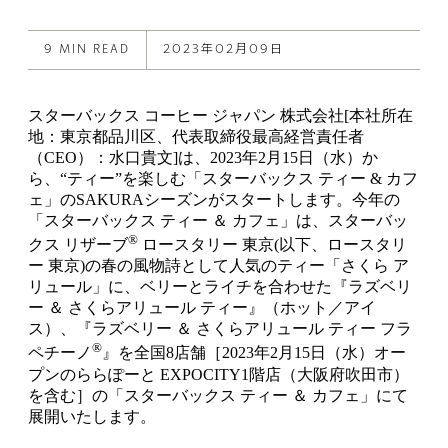
this
on
on
post
X
Facebook
9 MIN READ
2023年02月09日
スターバックス コーヒー ジャパン 株式会社[本社所在
地：東京都品川区、代表取締役最高経営責任者
（CEO）：水口貴文]は、2023年2月15日（水）か
ら、“ティー”を楽しむ「スターバックス ティー & カフ
ェ」のSAKURAシーズンがスタートします。今年の
「スターバックス ティー ＆ カフェ」は、スターバッ
®
クス リザーブ
ロースタリー 東京(以下、ロースタリ
ー 東京)の春の風物詩として人気のティー「さくら ア
リュール」に、ベリーとライチを合わせた『ラズベリ
ー ＆ さくらアリュール ティー』（ホット／アイ
ス）、『ラズベリー ＆ さくらアリュール ティー フラ
®
ペチーノ
』を全国8店舗［2023年2月15日（水）オー
プンのららぽーと EXPOCITY1階店（大阪府吹田市）
を含む］の「スターバックス ティー ＆ カフェ」にて
展開いたします。