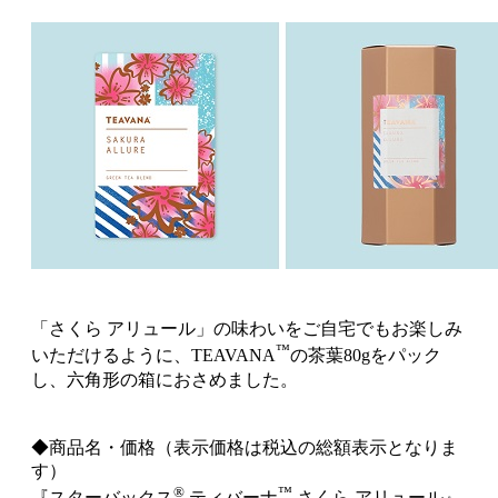
「さくら アリュール」の味わいをご自宅でもお楽しみ
™
いただけるように、TEAVANA
の茶葉80gをパック
し、六角形の箱におさめました。
◆商品名・価格（表示価格は税込の総額表示となりま
す）
®
™
『スターバックス
ティバーナ
さくら アリュール』