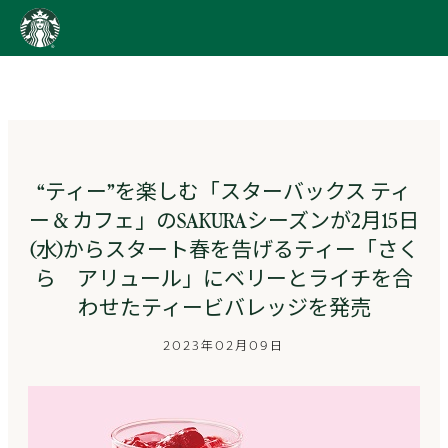
content
Go
to
ス
タ
ー
バ
ッ
“ティー”を楽しむ「スターバックス ティ
ク
ー & カフェ」のSAKURAシーズンが2月15日
ス
ス
(水)からスタート春を告げるティー「さく
ト
ら アリュール」にベリーとライチを合
ー
リ
わせたティービバレッジを発売
ー
ズ
2023年02月09日
homepage