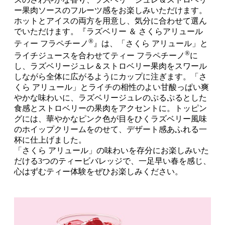
ー果肉ソースのフルーツ感をお楽しみいただけます。
ホットとアイスの両方を用意し、気分に合わせて選ん
でいただけます。『ラズベリー ＆ さくらアリュール
®
ティー フラペチーノ
』は、「さくら アリュール」と
®
ライチジュースを合わせてティー フラペチーノ
に
し、ラズベリージュレ＆ストロベリー果肉をスワール
しながら全体に広がるようにカップに注ぎます。「さ
くら アリュール」とライチの相性のよい甘酸っぱい爽
やかな味わいに、ラズベリージュレのぷるぷるとした
食感とストロベリーの果肉をアクセントに。トッピン
グには、華やかなピンク色が目をひくラズベリー風味
のホイップクリームをのせて、デザート感あふれる一
杯に仕上げました。
「さくら アリュール」の味わいを存分にお楽しみいた
だける3つのティービバレッジで、一足早い春を感じ、
心はずむティー体験をぜひお楽しみください。