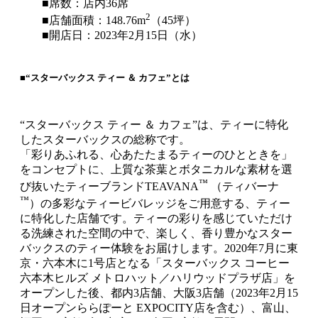
■席数：店内36席
2
■店舗面積：148.76m
（45坪）
■開店日：2023年2月15日（水）
■“スターバックス ティー ＆ カフェ”とは
“スターバックス ティー ＆ カフェ”は、ティーに特化
したスターバックスの総称です。
「彩りあふれる、心あたたまるティーのひとときを」
をコンセプトに、上質な茶葉とボタニカルな素材を選
™
び抜いたティーブランドTEAVANA
（ティバーナ
™
）の多彩なティービバレッジをご用意する、ティー
に特化した店舗です。ティーの彩りを感じていただけ
る洗練された空間の中で、楽しく、香り豊かなスター
バックスのティー体験をお届けします。2020年7月に東
京・六本木に1号店となる「スターバックス コーヒー
六本木ヒルズ メトロハット／ハリウッドプラザ店」を
オープンした後、都内3店舗、大阪3店舗（2023年2月15
日オープンららぽーと EXPOCITY店を含む）、富山、