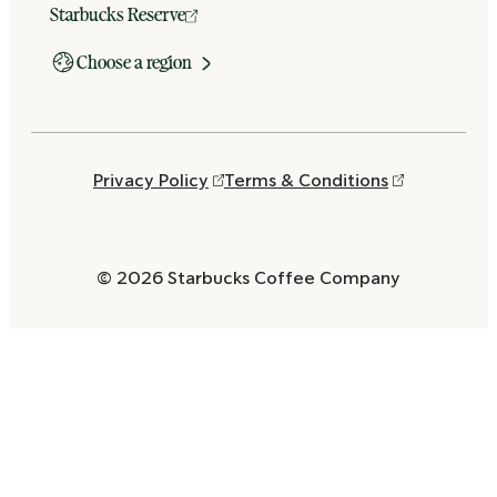
Starbucks Reserve
Choose a region
Privacy Policy
Terms & Conditions
© 2026 Starbucks Coffee Company
Opens
in
a
new
window