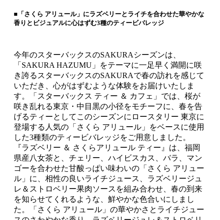
■「さくら アリュール」にラズベリーとライチを合わせた華やかな
香りとビジュアルに心はずむ3種のティービバレッジ
今年のスターバックスのSAKURAシーズンは、
「SAKURA HAZUMU」をテーマに一足早く満開に咲
き誇るスターバックスのSAKURAで春の訪れを感じて
いただき、心がはずむような体験をお届けいたしま
す。「スターバックス ティー ＆ カフェ」では、桜が
咲き乱れる東京・中目黒の小径をモチーフに、春を告
げるティーとしてこのシーズンにロースタリー 東京に
登場する人気の「さくら アリュール」をベースに使用
した3種類のティービバレッジをご用意しました。
『ラズベリー ＆ さくらアリュール ティー』は、福岡
県産八女茶と、チェリー、ハイビスカス、バラ、マン
ゴーを合わせた甘酸っぱい味わいの「さくら アリュー
ル」に、相性の良いライチジュース、ラズベリージュ
レ＆ストロベリー果肉ソースを組み合わせ、春の到来
を知らせてくれるような、鮮やかな色合いにしまし
た。「さくら アリュール」の華やかさとライチジュー
スのさわやかな香り、ラズベリージュレ＆ストロベリ