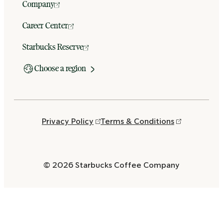
Company
Career Center
Starbucks Reserve
Choose a region
Privacy Policy
Terms & Conditions
© 2026 Starbucks Coffee Company
Opens
in
a
new