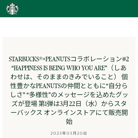
content
Go
to
ス
タ
ー
バ
ッ
STARBUCKS®×PEANUTSコラボレーション#2
ク
“HAPPINESS IS BEING WHO YOU ARE”（しあ
ス
ス
わせは、そのままのきみでいること） 個
ト
性豊かなPEANUTSの仲間とともに“自分ら
ー
リ
しさ” “多様性”のメッセージを込めたグッ
ー
ズが登場 第1弾は3月22日（水）からスタ
ズ
ーバックス オンラインストアにて販売開
homepage
始
2023年03月20日