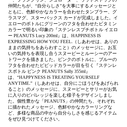
仲間たちが、“自分らしさ”を大事にするメッセージと
ともに、色鮮やかなカラーを合わせたタンブラー、グ
ラスマグ、スターバックス カードが完成しました。イ
エローのボトルにグリーンのフタを合わせたビタミン
カラーで明るい印象の『ステンレスプチボトル イエロ
ー PEANUTS Lucy 200ml』は、HAPPINESS IS
EXPRESSING HOW YOU FEEL.（しあわせは、ありの
ままの気持ちをあらわすこと）のメッセージに、お互
いの気持ちを表現し合うスヌーピーとルーシーのアー
トワークを描きました。ピンクのボトルに、ブルーの
フタを合わせたビビッドカラーが目を引く『ステンレ
スボトル ピンク PEANUTS Sally 355ml』
は、“HAPPYNESS IS TREATING YOURSELF
ANYTIME.”（しあわせは、自分にごほうびをあげられ
ること）のメッセージに、スヌーピーとサリーがお気
に入りのビバレッジを楽しむ様子をデザインしまし
た。個性豊かな「PEANUTS」の仲間たち、それぞれ
に描かれたメッセージ、色鮮やかなカラーリングな
ど、多様な商品の中から自分らしさを感じるアイテム
をぜひ見つけてください。