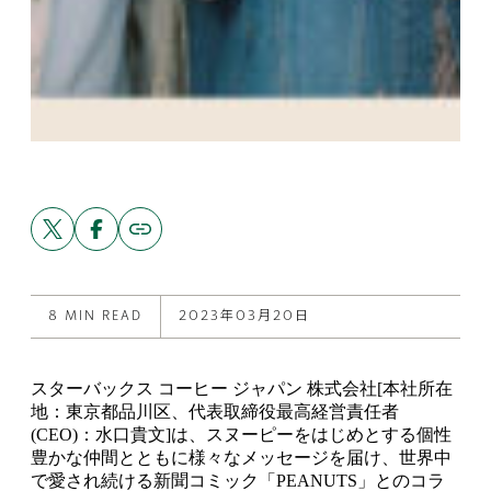
Share
Share
Copy
link
this
this
to
post
post
this
on
on
post
X
Facebook
8 MIN READ
2023年03月20日
スターバックス コーヒー ジャパン 株式会社[本社所在
地：東京都品川区、代表取締役最高経営責任者
(CEO)：水口貴文]は、スヌーピーをはじめとする個性
豊かな仲間とともに様々なメッセージを届け、世界中
で愛され続ける新聞コミック「PEANUTS」とのコラ