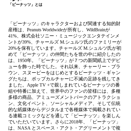
「ピーナッツ」とは
「ピーナッツ」のキャラクターおよび関連する知的財
産権は、Peanuts Worldwideが所有し、WildBrainが
41%、株式会社ソニー・ミュージックエンタテインメ
ントが39%、チャールズ M.シュルツ氏のファミリーが
20%を保有しています。チャールズ M.シュルツ氏が初
めて「ピーナッツ」の仲間たちを世の中に紹介したの
は、1950年。「ピーナッツ」が７つの新聞紙上でデビ
ューを飾った時でした。それ以来、チャーリー・ブラ
ウン、スヌーピーをはじめとするピーナッツ・ギャン
グたちは、ポップカルチャーに不滅の足跡を残してき
ました。Apple TV +で親しまれているピーナッツの番
組や特番に加えて、世界中のファンの皆様には、多種
多様の商品、アミューズメントパークのアトラクショ
ン、文化イベント、ソーシャルメディア、そして伝統
的な紙媒体からデジタルまで各種媒体で掲載されてい
る連載コミックなどを通して「ピーナッツ」を楽しん
でいただいています。さらに2018年、「ピーナッツ」
は、NASA とスペース・アクト・アグリーメントで複