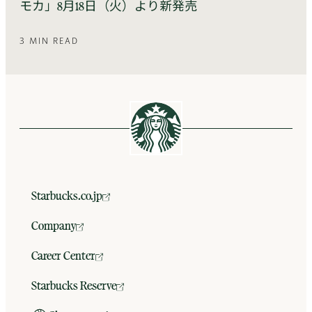
モカ」8月18日（火）より新発売
3 MIN READ
Starbucks.co.jp
Company
Career Center
Starbucks Reserve