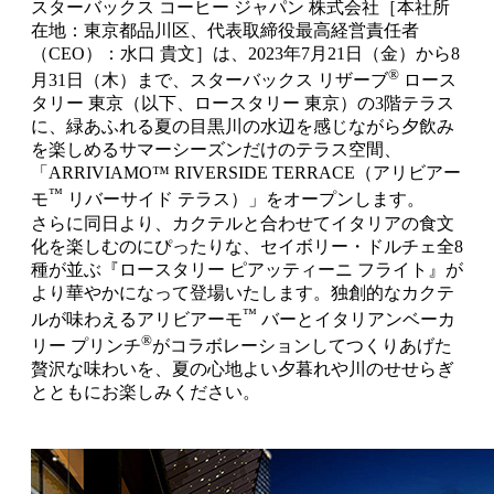
スターバックス コーヒー ジャパン 株式会社［本社所
在地：東京都品川区、代表取締役最高経営責任者
（CEO）：水口 貴文］は、2023年7月21日（金）から8
®
月31日（木）まで、スターバックス リザーブ
ロース
タリー 東京（以下、ロースタリー 東京）の3階テラス
に、緑あふれる夏の目黒川の水辺を感じながら夕飲み
を楽しめるサマーシーズンだけのテラス空間、
「ARRIVIAMO™ RIVERSIDE TERRACE（アリビアー
™
モ
リバーサイド テラス）」をオープンします。
さらに同日より、カクテルと合わせてイタリアの食文
化を楽しむのにぴったりな、セイボリー・ドルチェ全8
種が並ぶ『ロースタリー ピアッティーニ フライト』が
より華やかになって登場いたします。独創的なカクテ
™
ルが味わえるアリビアーモ
バーとイタリアンベーカ
®
リー プリンチ
がコラボレーションしてつくりあげた
贅沢な味わいを、夏の心地よい夕暮れや川のせせらぎ
とともにお楽しみください。