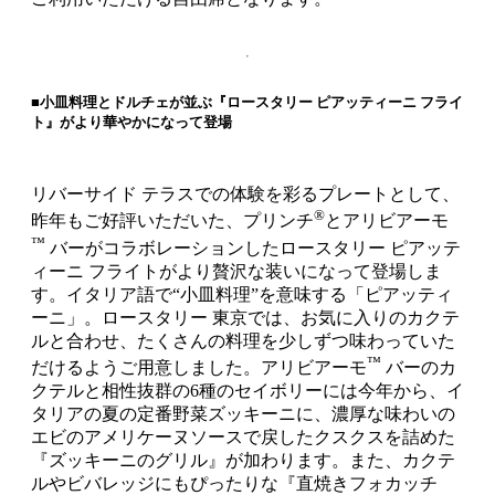
■小皿料理とドルチェが並ぶ『ロースタリー ピアッティーニ フライ
ト』がより華やかになって登場
リバーサイド テラスでの体験を彩るプレートとして、
®
昨年もご好評いただいた、プリンチ
とアリビアーモ
™
バーがコラボレーションしたロースタリー ピアッテ
ィーニ フライトがより贅沢な装いになって登場しま
す。イタリア語で“小皿料理”を意味する「ピアッティ
ーニ」。ロースタリー 東京では、お気に入りのカクテ
ルと合わせ、たくさんの料理を少しずつ味わっていた
™
だけるようご用意しました。アリビアーモ
バーのカ
クテルと相性抜群の6種のセイボリーには今年から、イ
タリアの夏の定番野菜ズッキーニに、濃厚な味わいの
エビのアメリケーヌソースで戻したクスクスを詰めた
『ズッキーニのグリル』が加わります。また、カクテ
ルやビバレッジにもぴったりな『直焼きフォカッチ