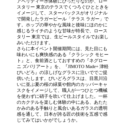
アペリティーボ体験にぴったりなのが、ロー
スタリー 東京のテラスでくつろぐひとときを
イメージして、スターバックスがオリジナル
で開発したラガービール「テラス ラガー」で
す。ホップの華やかな風味と後味にほのかに
感じるライチのような甘味が特長で、ロース
タリー 東京では、生ビールスタイルでお楽し
みいただけます。
さらに本イベント開催期間には、見た目にも
味わいにも爽快感のある『クラシック モヒー
ト』と、食前酒としておすすめの『ネグロー
ニ ズバリアート』を、『JIMOTO Made+ 津軽
びいどろ』の涼しげなグラスに注いででご提
供いたします。びいどろグラスは、目黒川沿
いに並ぶ夏の桜の緑葉や館内のカッパーキャ
スクをイメージして、職人が一つひとつ機械
を使わずに硝子を吹いて仕上げました。一杯
のカクテルを楽しむ体験の中にある、あたた
かみのある手触りと風合いあるガラスの透明
感を通して、日本が誇る匠の技術を五感で感
じてみてはいかがでしょうか。