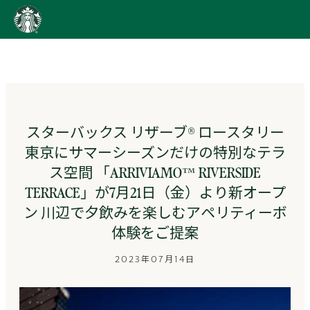
content
Go
to
ス
タ
ー
バ
ッ
スターバックス リザーブ® ロースタリー
ク
東京にサマーシーズンだけの特別なテラ
ス
ス
ス空間 「ARRIVIAMO™ RIVERSIDE
ト
TERRACE」が7月21日（金）より新オープ
ー
リ
ン 川辺で夕飲みを楽しむアペリティーボ
ー
体験をご提案
ズ
homepage
2023年07月14日