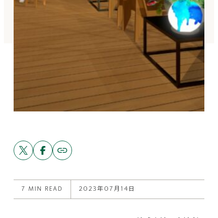
Share
Share
Copy
link
this
this
to
post
post
this
on
on
post
X
Facebook
7 MIN READ
2023年07月14日