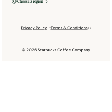
Choose a region
Privacy Policy
Terms & Conditions
© 2026 Starbucks Coffee Company
Opens
in
a
new
window