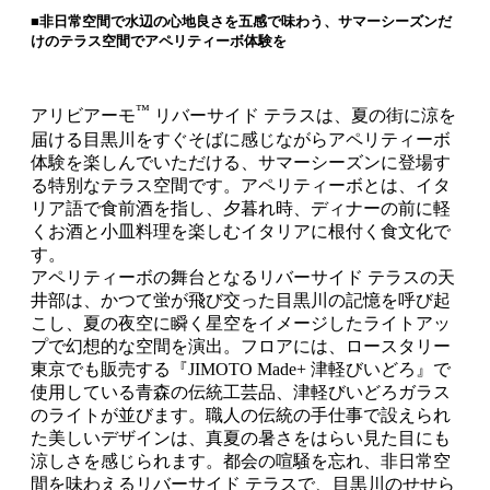
■非日常空間で水辺の心地良さを五感で味わう、サマーシーズンだ
けのテラス空間でアペリティーボ体験を
™
アリビアーモ
リバーサイド テラスは、夏の街に涼を
届ける目黒川をすぐそばに感じながらアペリティーボ
体験を楽しんでいただける、サマーシーズンに登場す
る特別なテラス空間です。アペリティーボとは、イタ
リア語で食前酒を指し、夕暮れ時、ディナーの前に軽
くお酒と小皿料理を楽しむイタリアに根付く食文化で
す。
アペリティーボの舞台となるリバーサイド テラスの天
井部は、かつて蛍が飛び交った目黒川の記憶を呼び起
こし、夏の夜空に瞬く星空をイメージしたライトアッ
プで幻想的な空間を演出。フロアには、ロースタリー
東京でも販売する『JIMOTO Made+ 津軽びいどろ』で
使用している青森の伝統工芸品、津軽びいどろガラス
のライトが並びます。職人の伝統の手仕事で設えられ
た美しいデザインは、真夏の暑さをはらい見た目にも
涼しさを感じられます。都会の喧騒を忘れ、非日常空
間を味わえるリバーサイド テラスで、目黒川のせせら