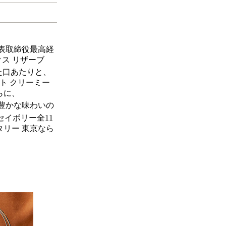
代表取締役最高経
クス リザーブ
た口あたりと、
ト クリーミー
らに、
豊かな味わいの
イボリー全11
タリー 東京なら