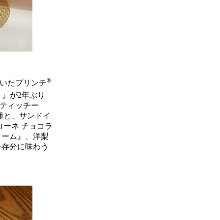
®
だいたプリンチ
ト』が2年ぶり
ティッチー
種と、サンドイ
ローネ チョコラ
リーム』、洋梨
を存分に味わう