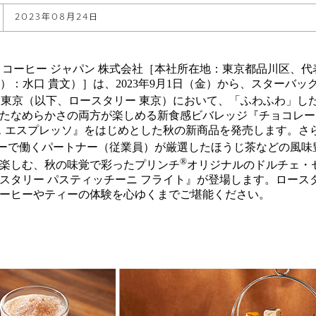
2023年08月24日
 コーヒー ジャパン 株式会社［本社所在地：東京都品川区、
）：水口 貴文）］は、2023年9月1日（金）から、スターバッ
 東京（以下、ロースタリー 東京）において、「ふわふわ」し
たなめらかさの両方が楽しめる新食感ビバレッジ『チョコレー
ス エスプレッソ』をはじめとした秋の新商品を発売します。さ
ーで働くパートナー（従業員）が厳選したほうじ茶などの風味
®
楽しむ、秋の味覚で彩ったプリンチ
オリジナルのドルチェ・セ
スタリー パスティッチーニ フライト』が登場します。ロース
ーヒーやティーの体験を心ゆくまでご堪能ください。