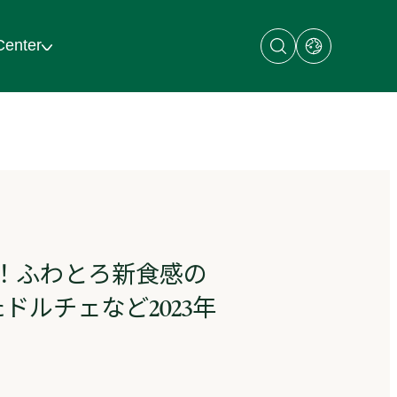
Open
Open
Center
search
dialog
dialog
with
links
to
regional
sites
来！ふわとろ新食感の
ルチェなど2023年