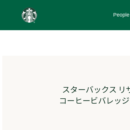
content
People
Go
to
ス
タ
ー
バ
ッ
ク
ス
ス
ト
スターバックス リ
ー
リ
コーヒービバレッジ
ー
ズ
homepage