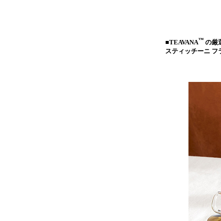
™
■TEAVANA
の厳
スティッチーニ フ