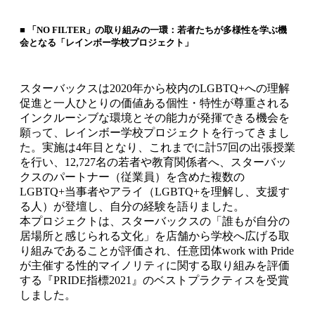
■ 「NO FILTER」の取り組みの一環：若者たちが多様性を学ぶ機
会となる「レインボー学校プロジェクト」
スターバックスは2020年から校内のLGBTQ+への理解
促進と一人ひとりの価値ある個性・特性が尊重される
インクルーシブな環境とその能力が発揮できる機会を
願って、レインボー学校プロジェクトを行ってきまし
た。実施は4年目となり、これまでに計57回の出張授業
を行い、12,727名の若者や教育関係者へ、スターバッ
クスのパートナー（従業員）を含めた複数の
LGBTQ+当事者やアライ（LGBTQ+を理解し、支援す
る人）が登壇し、自分の経験を語りました。
本プロジェクトは、スターバックスの「誰もが自分の
居場所と感じられる文化」を店舗から学校へ広げる取
り組みであることが評価され、任意団体work with Pride
が主催する性的マイノリティに関する取り組みを評価
する『PRIDE指標2021』のベストプラクティスを受賞
しました。