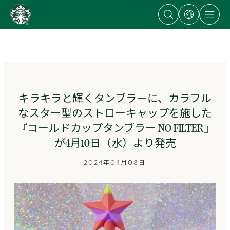
Open
Open
Open
content
search
dialog
site
dialog
with
navigation
Go
links
to
to
regional
ス
sites
タ
ー
バ
ッ
キラキラと輝くタンブラーに、カラフル
ク
なスター型のストローキャップを施した
ス
ス
『コールドカップタンブラー NO FILTER』
ト
が4月10日（水）より発売
ー
リ
2024年04月08日
ー
ズ
homepage