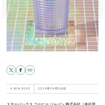
Share
Share
Copy
link
this
this
to
post
post
this
on
on
post
X
Facebook
4 MIN READ
2024年04月08日
スターバックス コーヒー ジャパン 株式会社［本社所