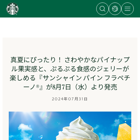
Open
Open
Open
content
search
dialog
site
dialog
with
navigation
Go
links
to
to
regional
ス
sites
タ
ー
バ
ッ
真夏にぴったり！ さわやかなパイナップ
ク
ル果実感と、ぷるぷる食感のジェリーが
ス
ス
楽しめる『サンシャイン パイン フラペチ
ト
ーノ®』が8月7日（水）より発売
ー
リ
2024年07月31日
ー
ズ
homepage