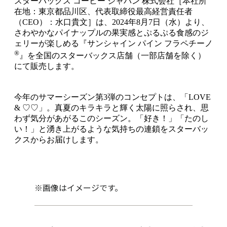
スターバックス コーヒー ジャパン 株式会社［本社所
在地：東京都品川区、代表取締役最高経営責任者
（CEO）：水口貴文］は、2024年8月7日（水）より、
さわやかなパイナップルの果実感とぷるぷる食感のジ
ェリーが楽しめる『サンシャイン パイン フラペチーノ
®
』を全国のスターバックス店舗（一部店舗を除く）
にて販売します。
今年のサマーシーズン第3弾のコンセプトは、「LOVE
& ♡♡」。真夏のキラキラと輝く太陽に照らされ、思
わず気分があがるこのシーズン。「好き！」「たのし
い！」と湧き上がるような気持ちの連鎖をスターバッ
クスからお届けします。
※画像はイメージです。