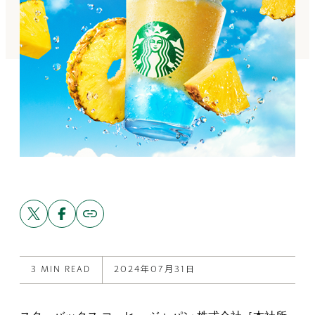
Share
Share
Copy
link
this
this
to
post
post
this
on
on
post
X
Facebook
3 MIN READ
2024年07月31日