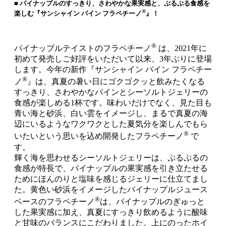
■ パイナップルのすっきり、さわやかな果実感と、ぷるぷる食感を
®
楽しむ『サンシャイン パイン フラペチーノ
』！
®
パイナップルテイストのフラペチーノ
は、2021年に
初めて発売しご好評をいただいて以来、3年ぶりに登場
します。今年の新作『サンシャイン パイン フラペチー
®
ノ
』は、真夏の暑い日にゴクゴクッと飲みたくなる
すっきり、さわやかなパインとシーソルトジェリーの
食感が楽しめる1杯です。味わいだけでなく、見た目も
青い海と砂浜、白い雲をイメージし、まるで真夏の海
辺にいるようなワクワクとした夏気分を楽しんでもら
®
いたいという思いを込め開発したフラペチーノ
で
す。
輝く海を思わせるシーソルトジェリーは、ぷるぷるの
食感が特長で、パイナップルの果実感を引き立たせる
ためにほんのりと塩味を感じるジェリーに仕立てまし
た。黄色い砂浜をイメージしたパイナップルジュース
®
ベースのフラペチーノ
は、パイナップルのぎゅっと
した果実感に加え、真夏にすっきり飲めるように酸味
と甘味のバランスにこだわりました。上にのったホイ