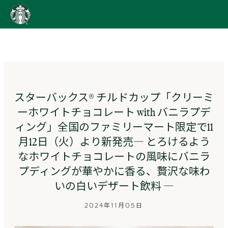
content
Go
to
ス
タ
ー
バ
ッ
スターバックス® チルドカップ「クリーミ
ク
ーホワイトチョコレート with バニラプデ
ス
ス
ィング」全国のファミリーマート限定で11
ト
月12日（火）より新発売― とろけるよう
ー
リ
なホワイトチョコレートの風味にバニラ
ー
プディングが華やかに香る、贅沢な味わ
ズ
いの白いデザート飲料 ―
homepage
2024年11月05日