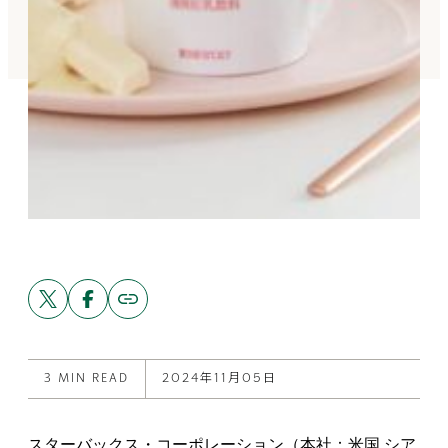
Share
Share
Copy
link
this
this
to
post
post
this
on
on
post
X
Facebook
3 MIN READ
2024年11月05日
スターバックス・コーポレーション（本社：米国 シア