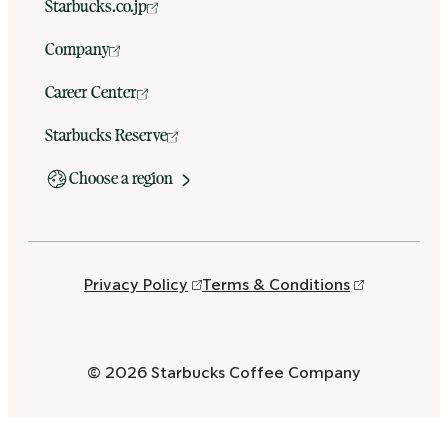
Starbucks.co.jp
Company
Career Center
Starbucks Reserve
Choose a region
Privacy Policy
Terms & Conditions
© 2026 Starbucks Coffee Company
Opens
in