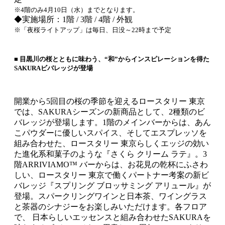
※4階のみ4月10日（水）までとなります。
◆実施場所：1階 / 3階 / 4階 / 外観
※「夜桜ライトアップ」は毎日、日没～22時まで予定
■ 目黒川の桜とともに味わう、“和”からインスピレーションを得た
SAKURAビバレッジが登場
開業から5回目の桜の季節を迎えるロースタリー 東京
では、SAKURAシーズンの新商品として、2種類のビ
バレッジが登場します。1階のメインバーからは、あん
こパウダーに優しいスパイス、そしてエスプレッソを
組み合わせた、ロースタリー 東京らしくエッジの効い
た進化系和菓子のような『さくら クリーム ラテ』。3
階ARRIVIAMO™ バーからは、お花見の乾杯にふさわ
しい、ロースタリー 東京で働くパートナー考案の新ビ
バレッジ『スプリング ブロッサミング アリュール』が
登場。スパークリングワインと日本茶、ワイングラス
と茶器のシナジーをお楽しみいただけます。各フロア
で、 日本らしいエッセンスと組み合わせたSAKURAを