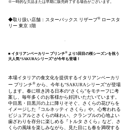
※一時的な欠品または早期に販売終了する場合がございます。
®
◆取り扱い店舗：スターバックス リザーブ
ロースタ
リー 東京 1階
®
■ イタリアンベーカリー プリンチ
より5回目の桜シーズンを祝う
大人気“SAKURAシリーズ”が今年も登場！
本場イタリアの食文化を提供するイタリアンベーカリ
®
ー プリンチ
から、今年も“SAKURAシリーズ”が登場
します。春に咲き誇る日本の“さくら”をモチーフに考
案し、毎年多くのお客様から好評いただいています。
中目黒・目黒川の上に降りそそぐ、さくらの花びらを
イメージした『コルネッティ さくら』や、心奪われる
ビジュアルとさくらの味わい、クランブルの心地よい
歯ざわりを存分に楽しめる『トルタ さくら』など、さ
くらの風味を楽しみながら、見た目にも春を満喫する