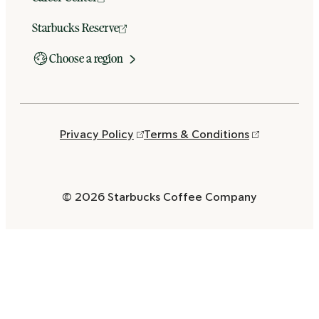
Starbucks Reserve
Choose a region
Privacy Policy
Terms & Conditions
© 2026 Starbucks Coffee Company
Opens
in
a
new
window