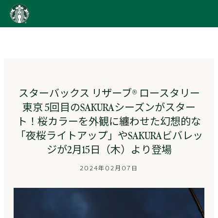
content
Go
to
ス
タ
ー
バ
ッ
スターバックス リザーブ® ロースタリー
ク
東京 5回目のSAKURAシーズンがスター
ス
ス
ト！桜カラーを外観に纏わせた幻想的な
ト
「夜桜ライトアップ」やSAKURAビバレッ
ー
リ
ジが2月15日（木）より登場
ー
ズ
2024年02月07日
homepage