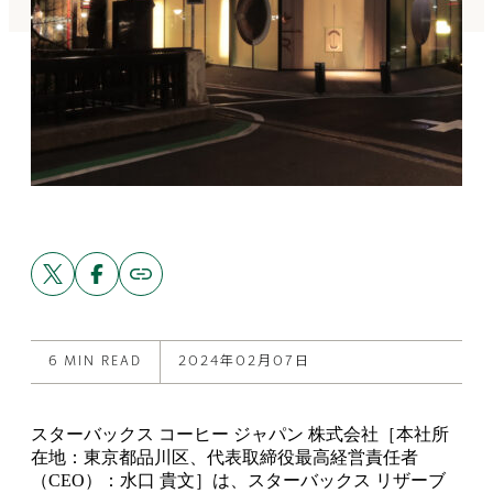
Share
Share
Copy
link
this
this
to
post
post
this
on
on
post
X
Facebook
6 MIN READ
2024年02月07日
スターバックス コーヒー ジャパン 株式会社［本社所
在地：東京都品川区、代表取締役最高経営責任者
（CEO）：水口 貴文］は、スターバックス リザーブ