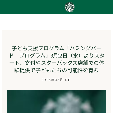
content
Go
to
ス
タ
ー
バ
ッ
子ども支援プログラム「ハミングバー
ク
ド プログラム」3月12日（水）よりスタ
ス
ス
ート、寄付やスターバックス店舗での体
ト
験提供で子どもたちの可能性を育む
ー
リ
2025年03月10日
ー
ズ
homepage