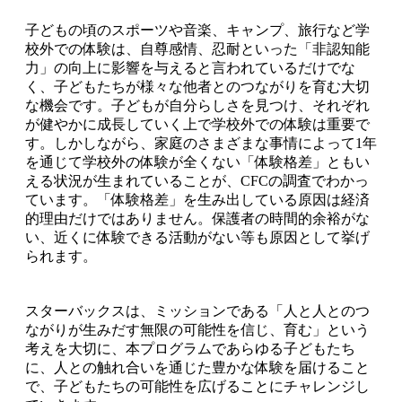
子どもの頃のスポーツや音楽、キャンプ、旅行など学
校外での体験は、自尊感情、忍耐といった「非認知能
力」の向上に影響を与えると言われているだけでな
く、子どもたちが様々な他者とのつながりを育む大切
な機会です。子どもが自分らしさを見つけ、それぞれ
が健やかに成長していく上で学校外での体験は重要で
す。しかしながら、家庭のさまざまな事情によって1年
を通じて学校外の体験が全くない「体験格差」ともい
える状況が生まれていることが、CFCの調査でわかっ
ています。「体験格差」を生み出している原因は経済
的理由だけではありません。保護者の時間的余裕がな
い、近くに体験できる活動がない等も原因として挙げ
られます。
スターバックスは、ミッションである「人と人とのつ
ながりが生みだす無限の可能性を信じ、育む」という
考えを大切に、本プログラムであらゆる子どもたち
に、人との触れ合いを通じた豊かな体験を届けること
で、子どもたちの可能性を広げることにチャレンジし