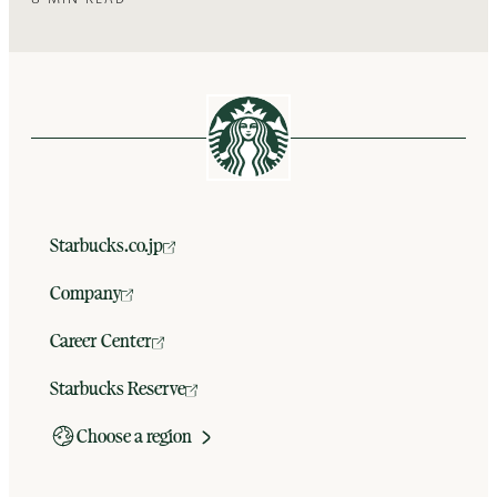
8 MIN READ
Starbucks.co.jp
Company
Career Center
Starbucks Reserve
Choose a region