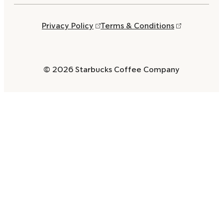
Privacy Policy
Terms & Conditions
© 2026 Starbucks Coffee Company
Opens
in
a
new
window