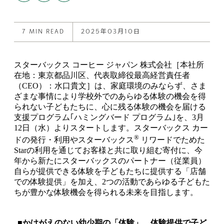
to
post
post
this
on
on
post
X
Facebook
7 MIN READ
2025年03月10日
スターバックス コーヒー ジャパン 株式会社［本社所
在地：東京都品川区、代表取締役最高経営責任者
（CEO）：水口貴文］は、家庭環境のみならず、さま
ざまな事情により学校外でのあらゆる体験の機会を得
られない子どもたちに、心に残る体験の機会を届ける
支援プログラム｢ハミングバード プログラム｣を、3月
12日（水）よりスタートします。スターバックス カー
®
ドの発行・利用やスターバックス
リワードでためた
Starの利用を通じてお客様と共に取り組む寄付に、今
年から新たにスターバックスのパートナー（従業員）
自らが提供できる体験を子どもたちに提供する「店舗
での体験提供」を加え、2つの活動であらゆる子どもた
ちが豊かな体験機会を得られる未来を目指します。
■かけがえのない幼少期の「体験」。体験提供で子ど