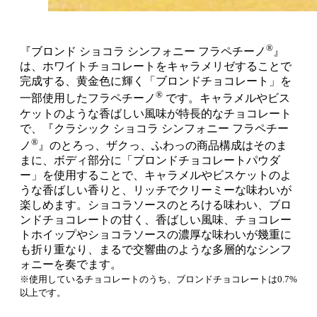
®
『ブロンド ショコラ シンフォニー フラペチーノ
』
は、ホワイトチョコレートをキャラメリゼすることで
完成する、黄金色に輝く「ブロンドチョコレート」を
®
一部使用したフラペチーノ
です。キャラメルやビス
ケットのような香ばしい風味が特長的なチョコレート
で、『クラシック ショコラ シンフォニー フラペチー
®
ノ
』のとろっ、ザクっ、ふわっの商品構成はそのま
まに、ボディ部分に「ブロンドチョコレートパウダ
ー」を使用することで、キャラメルやビスケットのよ
うな香ばしい香りと、リッチでクリーミーな味わいが
楽しめます。ショコラソースのとろける味わい、ブロ
ンドチョコレートの甘く、香ばしい風味、チョコレー
トホイップやショコラソースの濃厚な味わいが幾重に
も折り重なり、まるで交響曲のような多層的なシンフ
ォニーを奏でます。
※使用しているチョコレートのうち、ブロンドチョコレートは0.7%
以上です。