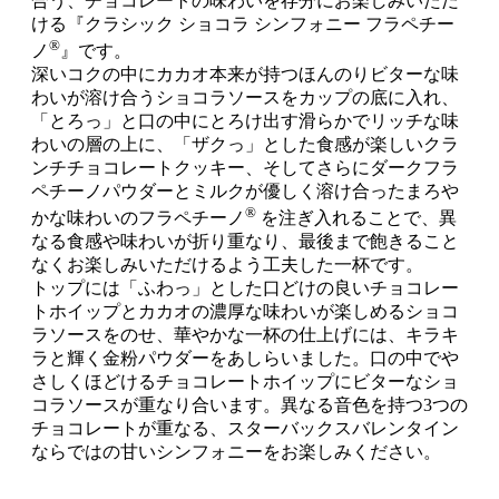
合う、チョコレートの味わいを存分にお楽しみいただ
ける『クラシック ショコラ シンフォニー フラペチー
®
ノ
』です。
深いコクの中にカカオ本来が持つほんのりビターな味
わいが溶け合うショコラソースをカップの底に入れ、
「とろっ」と口の中にとろけ出す滑らかでリッチな味
わいの層の上に、「ザクっ」とした食感が楽しいクラ
ンチチョコレートクッキー、そしてさらにダークフラ
ペチーノパウダーとミルクが優しく溶け合ったまろや
®
かな味わいのフラペチーノ
を注ぎ入れることで、異
なる食感や味わいが折り重なり、最後まで飽きること
なくお楽しみいただけるよう工夫した一杯です。
トップには「ふわっ」とした口どけの良いチョコレー
トホイップとカカオの濃厚な味わいが楽しめるショコ
ラソースをのせ、華やかな一杯の仕上げには、キラキ
ラと輝く金粉パウダーをあしらいました。口の中でや
さしくほどけるチョコレートホイップにビターなショ
コラソースが重なり合います。異なる音色を持つ3つの
チョコレートが重なる、スターバックスバレンタイン
ならではの甘いシンフォニーをお楽しみください。