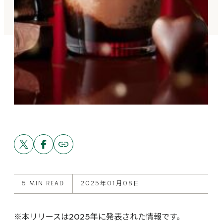
Share
Share
Copy
link
this
this
to
post
post
this
on
on
post
X
Facebook
5 MIN READ
2025年01月08日
※本リリースは2025年に発表された情報です。