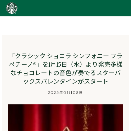
content
Go
to
ス
タ
ー
バ
ッ
「クラシック ショコラ シンフォニー フラ
ク
ペチーノ®」を1月15日（水）より発売多様
ス
ス
なチョコレートの音色が奏でるスターバ
ト
ックスバレンタインがスタート
ー
リ
2025年01月08日
ー
ズ
homepage