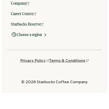
Company
Career Center
Starbucks Reserve
Choose a region
Privacy Policy
Terms & Conditions
© 2026 Starbucks Coffee Company
Opens
in
a
new