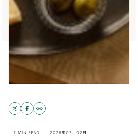
Share
Share
Copy
link
this
this
to
post
post
this
on
on
post
X
Facebook
7 MIN READ
2026年07月02日