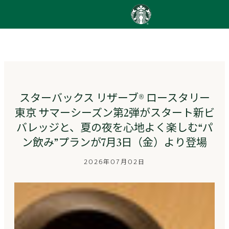
content
Go
to
ス
タ
ー
バ
ッ
スターバックス リザーブ® ロースタリー
ク
東京 サマーシーズン第2弾がスタート新ビ
ス
ス
バレッジと、夏の夜を心地よく楽しむ“パ
ト
ン飲み”プランが7月3日（金）より登場
ー
リ
2026年07月02日
ー
ズ
homepage