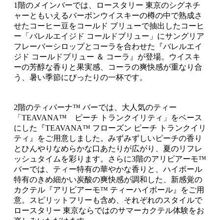
1階のメインバーでは、ロースタリー 東京のシグネチ
ャーともいえるバーボンウイスキーの樽の中で熟成さ
せたコーヒー豆をコールド ブリューで抽出したコーヒ
ー「バレルエイジド コールドブリュー」にサングリア
フレーバーシロップとコーラを合わせた『バレルエイ
ジド コールドブリュー ＆ コーラ』が登場。ウイスキ
ーの芳醇な香りと果実感、コーラの爽快感が重なり合
う、暑い季節にぴったりの一杯です。
2階のティバーナ™ バーでは、大人気のティー
「TEAVANA™ ピーチ トランクイリティ」をベース
にした『TEAVANA™ フローズン ピーチ トランクイリ
ティ』をご用意しました。みずみずしいピーチの香り
とひんやりなめらかな口あたりが広がり、夏のリフレ
ッシュタイムを彩ります。さらに3階のアリビアーモ™
バーでは、ティー特有の華やかな香りと、ハイボール
特有のきめ細かい炭酸の爽快感が調和した、新感覚の
カクテル『アリビアーモ™ ティーハイボール』をご用
意。スピリットフリーも含め、それぞれのスタイルで
ロースタリー 東京ならではのサマーカクテル体験をお