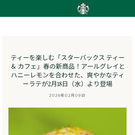
content
Go
to
ス
タ
ー
バ
ッ
ティーを楽しむ「スターバックス ティー
ク
＆ カフェ」春の新商品！アールグレイと
ス
ス
ハニーレモンを合わせた、爽やかなティ
ト
ーラテが2月18日（水）より登場
ー
リ
2026年02月09日
ー
ズ
homepage