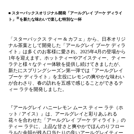
■ スターバックスオリジナル開発「アールグレイ ブーケ ディライ
※
ト」
を新たな味わいで楽しむ特別な一杯
「スターバックス ティー & カフェ」から、日本オリジ
ナル茶葉として開発した「アールグレイ ブーケ ディラ
イト」は多くのお客様に愛され、2025年4月の登場から
1年を迎えます。ホットティーやアイスティー、ティー
ラテと様々なティー体験を提供し続けてきましたが、
新たにスプリングシーズン第一弾では「アールグレイ
ブーケ ディライト」を主役にレモンの爽やかな味わい
が合わさり、春の訪れを五感で感じることができるテ
ィー ラテを開発しました。
『アールグレイ ハニーレモン ムース ティー ラテ（ホ
ット / アイス）』は、アールグレイと彩りあふれる
花々を合わせた「アールグレイ ブーケ ディライト」の
ティー ラテに、上品な甘さと爽やかでほんのりフロー
ラルな余韻が残る口当たりの良いアールグレイティー