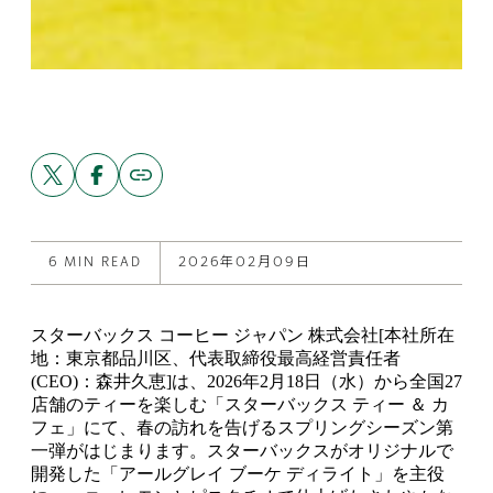
Share
Share
Copy
link
this
this
to
post
post
this
on
on
post
X
Facebook
6 MIN READ
2026年02月09日
スターバックス コーヒー ジャパン 株式会社[本社所在
地：東京都品川区、代表取締役最高経営責任者
(CEO)：森井久恵]は、2026年2月18日（水）から全国27
店舗のティーを楽しむ「スターバックス ティー ＆ カ
フェ」にて、春の訪れを告げるスプリングシーズン第
一弾がはじまります。スターバックスがオリジナルで
開発した「アールグレイ ブーケ ディライト」を主役