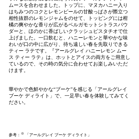
ムースを合わせました。トップに、マヌカハニー入り
はちみつのコクとレモンピールの甘酸っぱさが際立つ
相性抜群のレモンジャムをのせて、トッピングには柑
橘の爽やかな香りが広がるベルガモットシトラスパウ
ダーと、ほのかに香ばしいクラッシュピスタチオで仕
上げました。一口飲むと、ハニーレモンと華やかな味
わいが口の中に広がり、待ち遠しい春を先取りできる
ティー ラテです。『アールグレイ ハニーレモン ムー
ス ティー ラテ』は、ホットとアイスの両方をご用意し
ているので、その時の気分に合わせてお楽しみいただ
けます。
華やかで色鮮やかな“ブーケ”を感じる「アールグレイ
ブーケ ディライト」で、一足早い春を体験してみてく
ださい。
※
参考：
「アールグレイ ブーケ ディライト」