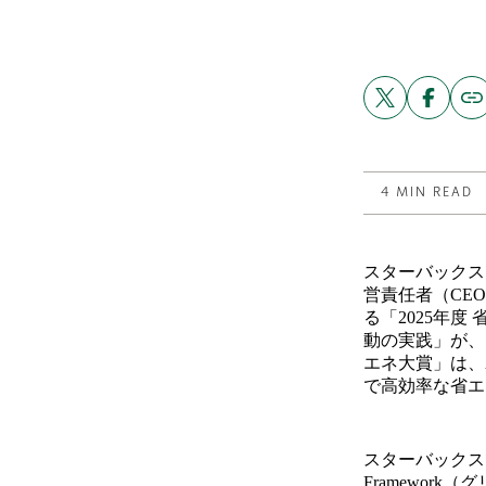
Share
Share
Copy
link
this
this
to
post
post
this
on
on
post
X
Facebook
4 MIN READ
スターバックス
営責任者（CE
る「2025年
動の実践」が、
エネ大賞」は、
で高効率な省エ
スターバックスで
Framewor