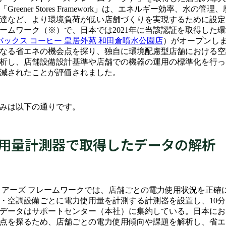
reener Stores Framework」は、エネルギー効率、水の管
達など、より環境負荷が低い店舗づくりを実現するために設定
ームワーク（※）で、日本では2021年に当該認証を取得した
バックス コーヒー 皇居外苑 和田倉噴水公園店
）がオープンし
なる省エネの機会点を探り、独自に環境配慮型店舗における空
析し、店舗設備設計基準や店舗での機器の運用の標準化を行っ
減されたことが評価されました。
みは以下の通りです。
用量計測器で取得したデータの解析
トアーズ フレームワークでは、店舗ごとの電力使用状況を正確
・空調設備ごとに電力使用量を計測する計測器を設置し、10
データはサポートセンター（本社）に集約している。日本にお
点を探るため、店舗ごとの電力使用傾向や課題を解析し、省エ