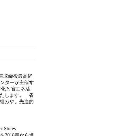
代表取締役最高経
センターが主催す
準化と省エネ活
たします。「省
組みや、先進的
ores
を2018年から進