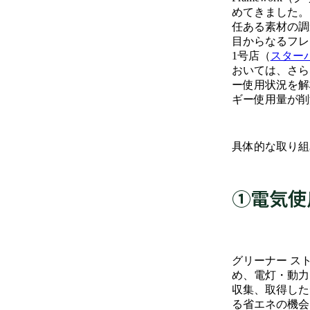
めてきました。「G
任ある素材の調
目からなるフレ
1号店（
スター
おいては、さら
ー使用状況を解
ギー使用量が削
具体的な取り組
➀電気使
グリーナー ス
め、電灯・動力
収集、取得した
る省エネの機会