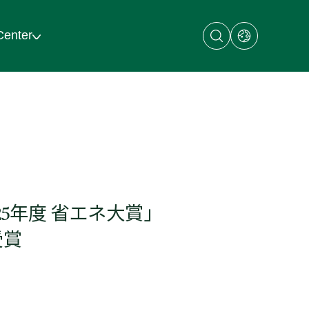
Open
Open
Center
search
dialog
dialog
with
links
to
regional
sites
5年度 省エネ大賞」
受賞