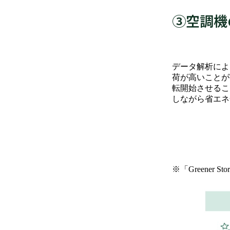
➂空調機
データ解析によ
荷が高いことが
転開始させるこ
しながら省エ
※「Greener S