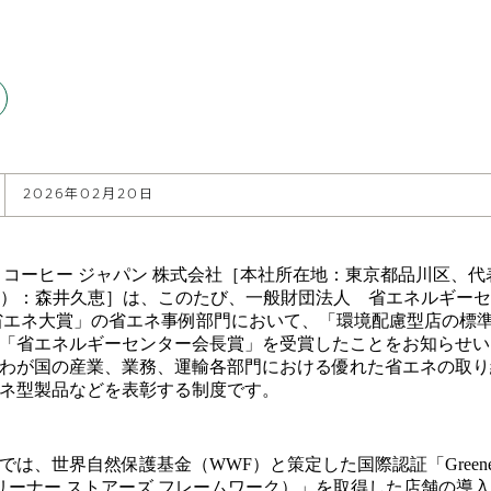
2026年02月20日
 コーヒー ジャパン 株式会社［本社所在地：東京都品川区、
O）：森井久恵］は、このたび、一般財団法人 省エネルギー
度 省エネ大賞」の省エネ事例部門において、「環境配慮型店の標
「省エネルギーセンター会長賞」を受賞したことをお知らせい
わが国の産業、業務、運輸各部門における優れた省エネの取り
ネ型製品などを表彰する制度です。
は、世界自然保護基金（WWF）と策定した国際認証「Greener St
k（グリーナー ストアーズ フレームワーク）」を取得した店舗の導入