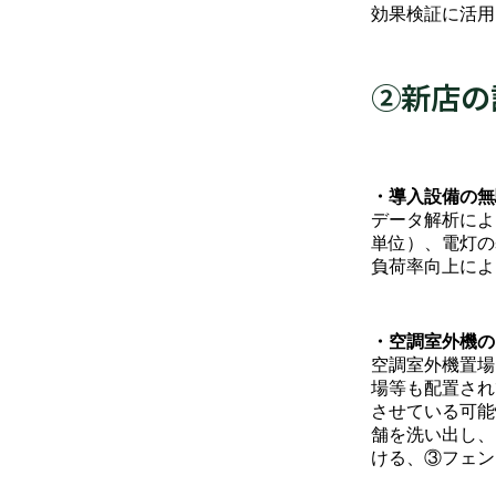
効果検証に活用
➁新店の
・導入設備の無
データ解析によ
単位）、電灯の
負荷率向上によ
・空調室外機の
空調室外機置場
場等も配置され
させている可能
舗を洗い出し、
ける、③フェン