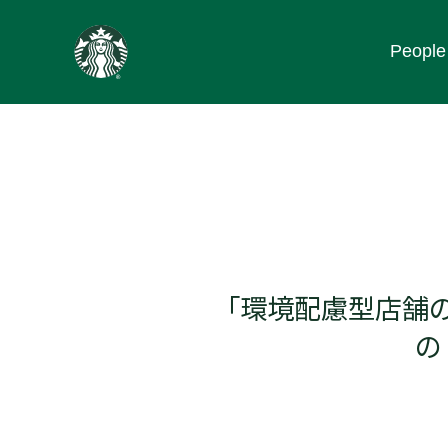
content
People
Go
to
ス
タ
ー
バ
ッ
ク
ス
ス
ト
「環境配慮型店舗の
ー
リ
の
ー
ズ
homepage