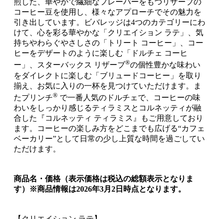
煎した、華やかで繊細なフレーバーをもつリザーブの
コーヒー豆を使用し、様々なアプローチでその魅力を
引き出しています。ビバレッジは4つのカテゴリーにわ
けて、心を彩る華やかな「クリエイション ラテ」、気
持ちやわらぐやさしさの「トリート コーヒー」、コー
ヒーをデザートのように楽しむ「ドルチェ コーヒ
®
ー」、スターバックス リザーブ
の個性豊かな味わい
をダイレクトに楽しむ「ブリュードコーヒー」を取り
揃え、お気に入りの一杯を見つけていただけます。ま
®
たプリンチ
で一番人気のドルチェで、コーヒーの味
わいをしっかり感じるティラミスとコルネッティが融
合した『コルネッティ ティラミス』もご用意しており
ます。コーヒーの楽しみ方をどこまでも広げる“カフェ
ベーカリー”として日常の少し上質な時間を過ごしてい
ただけます。
商品名・価格（表示価格は税込の総額表示となりま
す）※商品情報は2026年3月2日時点となります。
【クリエイション ラテ】