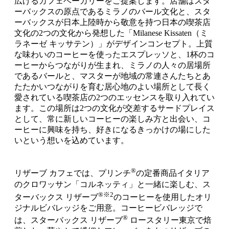
広げるカフェベーカリーをご提案します。店舗はスタ
ーバックスの原点であるミラノのバール文化と、スタ
ーバックスが日本上陸時から敬意を持つ日本の喫茶店
文化の2つの文化から発想した「Milanese Kissaten（ミ
ラネーゼ キッサテン）」がデザインコンセプト。上質
な味わいのコーヒーを使ったエスプレッソと、1杯のコ
ーヒーからつながりが生まれ、ミラノの人々の居場所
であるバールと、マスターが地域の常連さんたちとあ
たたかいつながりを育む居心地のよい場所として長く
愛されている喫茶店の2つのエッセンスを取り入れてい
ます。この場所は2つの文化が交差するサードプレイス
として、常に新しいコーヒーの楽しみ方と出会い、コ
ーヒーに興味を持ち、好きになるきっかけの場にした
いという想いを込めています。
®
リザーブ カフェでは、プリンチ
の定番商品イタリア
のクロワッサン「コルネッティ」と一緒に楽しむ、ス
®※2
ターバックス リザーブ
のコーヒーを使用したオリ
ジナルビバレッジをご用意。コーヒービバレッジで
®
は、スターバックス リザーブ
ロースタリー東京で焙