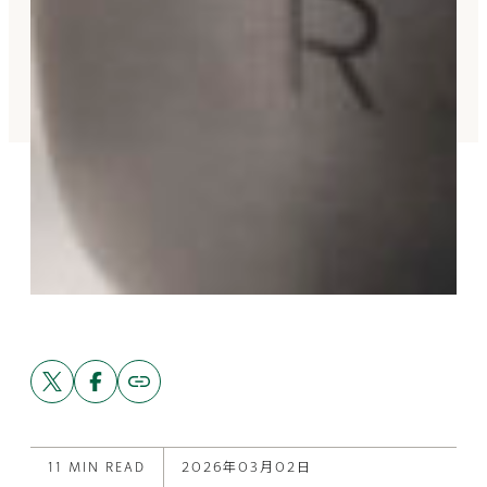
Share
Share
Copy
link
this
this
to
post
post
this
on
on
post
X
Facebook
11 MIN READ
2026年03月02日