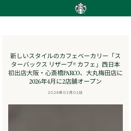
content
Go
to
ス
タ
ー
バ
ッ
新しいスタイルのカフェベーカリー「ス
ク
ターバックス リザーブ® カフェ」西日本
ス
ス
初出店大阪・心斎橋PARCO、大丸梅田店に
ト
2026年4月に2店舗オープン
ー
リ
2026年03月02日
ー
ズ
homepage