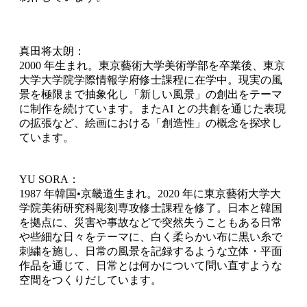
真田将太朗：
2000 年生まれ。東京藝術大学美術学部を卒業後、東京
大学大学院学際情報学府修士課程に在学中。現実の風
景を極限まで抽象化し「新しい風景」の創出をテーマ
に制作を続けています。またAI との共創を通じた表現
の拡張など、絵画における「創造性」の概念を探求し
ています。
YU SORA：
1987 年韓国•京畿道生まれ。2020 年に東京藝術大学大
学院美術研究科彫刻専攻修士課程を修了。日本と韓国
を拠点に、災害や事故などで突然失うこともある日常
や些細な日々をテーマに、白く柔らかい布に黒い糸で
刺繍を施し、日常の風景を記録するような立体・平面
作品を通じて、日常とは何かについて問い直すような
空間をつくりだしています。