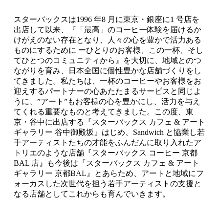
スターバックスは1996 年8 月に東京・銀座に1 号店を
出店して以来、『「最高」のコーヒー体験を届けるか
けがえのない存在となり、人々の心を豊かで活力ある
ものにするために ーひとりのお客様、この一杯、そし
てひとつのコミュニティから』を大切に、地域とのつ
ながりを育み、日本全国に個性豊かな店舗づくりをし
てきました。私たちは、一杯のコーヒーやお客様をお
迎えするパートナーの心あたたまるサービスと同じよ
うに、”アート”もお客様の心を豊かにし、活力を与え
てくれる重要なものと考えてきました。この度、東
京・谷中に出店する『スターバックス カフェ & アート
ギャラリー 谷中御殿坂』はじめ、Sandwich と協業し若
手アーティストたちの才能をふんだんに取り入れたア
トリエのような店舗『スターバックス コーヒー 京都
BAL 店』も今後は『スターバックス カフェ & アート
ギャラリー 京都BAL』とあらため、アートと地域にフ
ォーカスした次世代を担う若手アーティストの支援と
なる店舗としてこれからも育んでいきます。