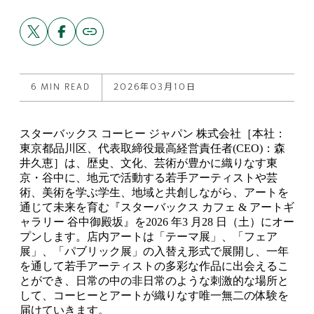
Share
Share
Copy
link
this
this
to
post
post
this
on
on
post
X
Facebook
6 MIN READ
2026年03月10日
スターバックス コーヒー ジャパン 株式会社［本社：
東京都品川区、代表取締役最高経営責任者(CEO)：森
井久恵］は、歴史、文化、芸術が豊かに織りなす東
京・谷中に、地元で活動する若手アーティストや芸
術、美術を学ぶ学生、地域と共創しながら、アートを
通じて未来を育む『スターバックス カフェ & アートギ
ャラリー 谷中御殿坂』を2026 年3 月28 日（土）にオー
プンします。店内アートは「テーマ展」、「フェア
展」、「パブリック展」の入替え形式で展開し、一年
を通して若手アーティストの多彩な作品に出会えるこ
とができ、日常の中の非日常のような刺激的な場所と
して、コーヒーとアートが織りなす唯一無二の体験を
届けていきます。