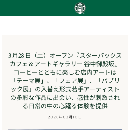
content
Go
to
ス
タ
ー
バ
ッ
3 月28 日（土）オープン『スターバックス
ク
カフェ & アートギャラリー 谷中御殿坂』
ス
ス
コーヒーとともに楽しむ店内アートは
ト
「テーマ展」、「フェア展」、「パブリ
ー
リ
ック展」の入替え形式若手アーティスト
ー
の多彩な作品に出会い、感性が刺激され
ズ
る日常の中の心躍る体験を提供
homepage
2026年03月10日