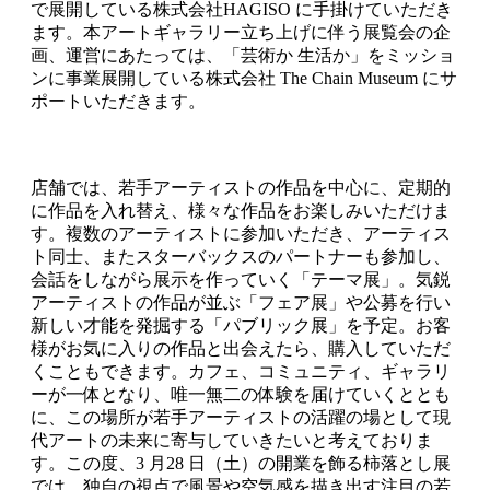
で展開している株式会社HAGISO に手掛けていただき
ます。本アートギャラリー立ち上げに伴う展覧会の企
画、運営にあたっては、「芸術か 生活か」をミッショ
ンに事業展開している株式会社 The Chain Museum にサ
ポートいただきます。
店舗では、若手アーティストの作品を中心に、定期的
に作品を入れ替え、様々な作品をお楽しみいただけま
す。複数のアーティストに参加いただき、アーティス
ト同士、またスターバックスのパートナーも参加し、
会話をしながら展示を作っていく「テーマ展」。気鋭
アーティストの作品が並ぶ「フェア展」や公募を行い
新しい才能を発掘する「パブリック展」を予定。お客
様がお気に入りの作品と出会えたら、購入していただ
くこともできます。カフェ、コミュニティ、ギャラリ
ーが一体となり、唯一無二の体験を届けていくととも
に、この場所が若手アーティストの活躍の場として現
代アートの未来に寄与していきたいと考えておりま
す。この度、3 月28 日（土）の開業を飾る柿落とし展
では、独自の視点で風景や空気感を描き出す注目の若