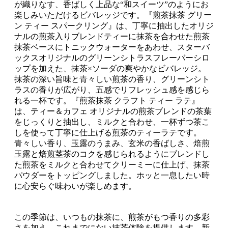
が織りなす、香ばしく上品な“和スイーツ”のようにお
楽しみいただけるビバレッジです。『煎茶抹茶 グリー
ン ティー スパークリング』は、丁寧に抽出したオリジ
ナルの煎茶入りブレンドティーに抹茶を合わせた煎茶
抹茶ベースにトニックウォーターをあわせ、スターバ
ックスオリジナルのグリーンシトラスフレーバーシロ
ップを加えた、抹茶×ソーダの爽やかなビバレッジ。
抹茶の深い旨味と青々しい煎茶の香り、グリーンシト
ラスの香りが広がり、五感でリフレッシュ感を感じら
れる一杯です。『煎茶抹茶 クラフト ティー ラテ』
は、ティー＆カフェ オリジナルの煎茶ブレンドの茶葉
をじっくりと抽出し、ミルクと合わせ、一杯ずつ茶こ
しを使って丁寧に仕上げる煎茶のティーラテです。
青々しい香り、玉露のうまみ、玄米の香ばしさ、焙煎
玉露と焙煎茎茶のコクを感じられるようにブレンドし
た煎茶をミルクと合わせてクリーミーに仕上げ、抹茶
パウダーをトッピングしました。ホッと一息したい時
に心安らぐ味わいが楽しめます。
この季節は、いつもの抹茶に、煎茶がもつ香りの多彩
さを加え、これまでにない抹茶体験を提供します。新