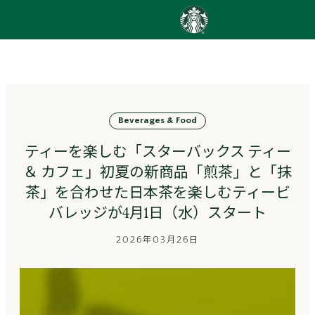
content
Go
to
ス
タ
ー
バ
Beverages & Food
ッ
ク
ティーを楽しむ「スターバックス ティー
ス
ス
＆ カフェ」初夏の新商品「煎茶」と「抹
ト
茶」を合わせた日本茶を楽しむティービ
ー
バレッジが4月1日（水）スタート
リ
ー
2026年03月26日
ズ
homepage