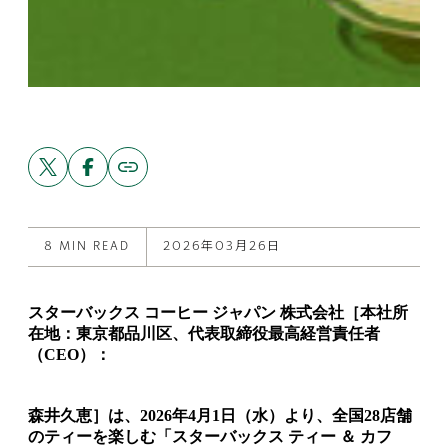
Share
Share
Copy
link
this
this
to
post
post
this
on
on
post
X
Facebook
8 MIN READ
2026年03月26日
スターバックス コーヒー ジャパン 株式会社［本社所
在地：東京都品川区、代表取締役最高経営責任者
（CEO）：
森井久恵］は、2026年4月1日（水）より、全国28店舗
のティーを楽しむ「スターバックス ティー ＆ カフ