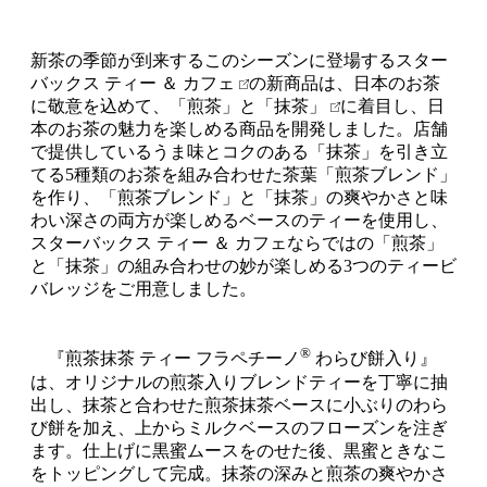
新茶の季節が到来するこのシーズンに登場する
スター
バックス ティー ＆ カフェ
の新商品は、日本のお茶
に敬意を込めて、
「煎茶」と「抹茶」
に着目し、日
本のお茶の魅力を楽しめる商品を開発しました。店舗
で提供しているうま味とコクのある「抹茶」を引き立
てる5種類のお茶を組み合わせた茶葉「煎茶ブレンド」
を作り、「煎茶ブレンド」と「抹茶」の爽やかさと味
わい深さの両方が楽しめるベースのティーを使用し、
スターバックス ティー ＆ カフェならではの「煎茶」
と「抹茶」の組み合わせの妙が楽しめる3つのティービ
バレッジをご用意しました。
®
『煎茶抹茶 ティー フラペチーノ
わらび餅入り』
は、オリジナルの煎茶入りブレンドティーを丁寧に抽
出し、抹茶と合わせた煎茶抹茶ベースに小ぶりのわら
び餅を加え、上からミルクベースのフローズンを注ぎ
ます。仕上げに黒蜜ムースをのせた後、黒蜜ときなこ
をトッピングして完成。抹茶の深みと煎茶の爽やかさ