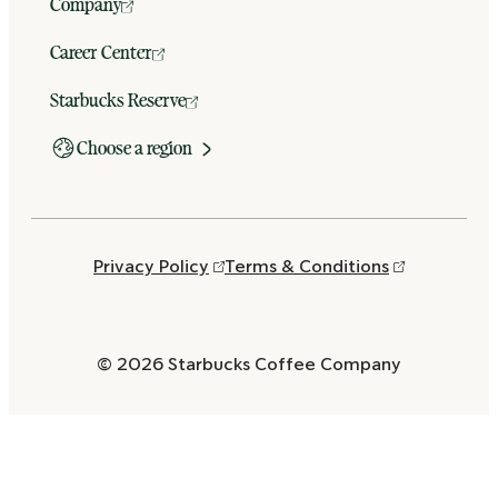
Company
Career Center
Starbucks Reserve
Choose a region
Privacy Policy
Terms & Conditions
© 2026 Starbucks Coffee Company
Opens
in
a
new