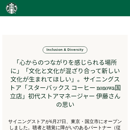
content
Go
to
ス
タ
ー
バ
Inclusion & Diversity
ッ
ク
「心からのつながりを感じられる場所
ス
ス
に」「文化と文化が混ざり合って新しい
ト
文化が生まれてほしい」。サイニングス
ー
トア「スターバックス コーヒー nonowa国
リ
ー
立店」初代ストアマネージャー 伊藤さん
ズ
の思い
homepage
サイニングストアが6月27日、東京・国立市にオープン
しました。聴者と聴覚に障がいのあるパートナー（従