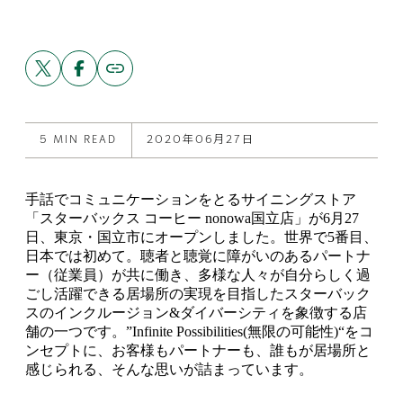
Share
Share
Copy
link
this
this
to
post
post
this
on
on
post
X
Facebook
5 MIN READ
2020年06月27日
手話でコミュニケーションをとるサイニングストア
「スターバックス コーヒー nonowa国立店」が6月27
日、東京・国立市にオープンしました。世界で5番目、
日本では初めて。聴者と聴覚に障がいのあるパートナ
ー（従業員）が共に働き、多様な人々が自分らしく過
ごし活躍できる居場所の実現を目指したスターバック
スのインクルージョン&ダイバーシティを象徴する店
舗の一つです。”Infinite Possibilities(無限の可能性)“をコ
ンセプトに、お客様もパートナーも、誰もが居場所と
感じられる、そんな思いが詰まっています。