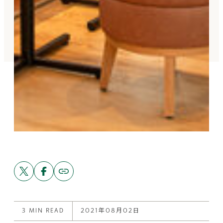
Share
Share
Copy
link
this
this
to
post
post
this
on
on
post
X
Facebook
3 MIN READ
2021年08月02日