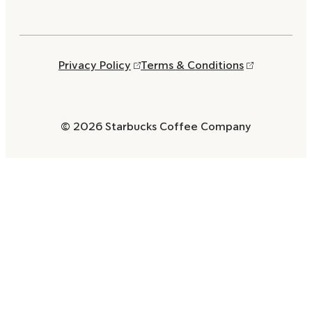
Privacy Policy
Terms & Conditions
© 2026 Starbucks Coffee Company
Opens
in
a
new
window