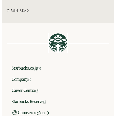
7 MIN READ
Starbucks.co.jp
Company
Career Center
Starbucks Reserve
Choose a region