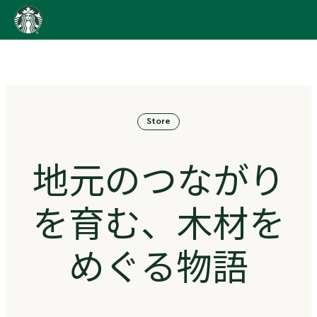
content
Go
to
ス
タ
ー
バ
Store
ッ
ク
ス
地元のつながり
ス
ト
ー
を育む、木材を
リ
ー
ズ
めぐる物語
homepage