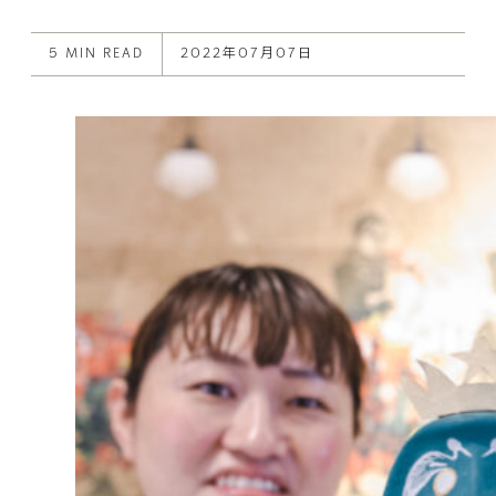
this
on
on
post
X
Facebook
5 MIN READ
2022年07月07日