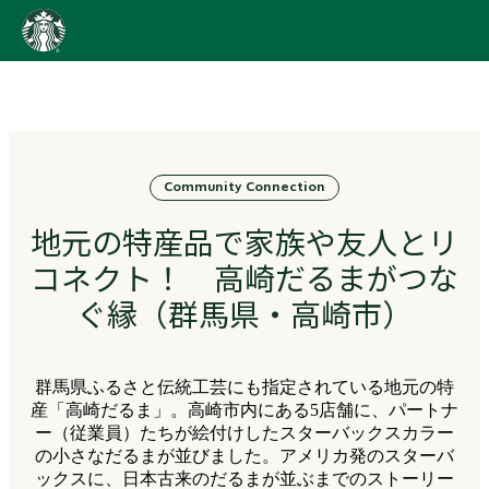
content
Go
to
ス
タ
ー
バ
Community Connection
ッ
ク
地元の特産品で家族や友人とリ
ス
ス
コネクト！ 高崎だるまがつな
ト
ー
ぐ縁（群馬県・高崎市）
リ
ー
ズ
群馬県ふるさと伝統工芸にも指定されている地元の特
homepage
産「高崎だるま」。高崎市内にある5店舗に、パートナ
ー（従業員）たちが絵付けしたスターバックスカラー
の小さなだるまが並びました。アメリカ発のスターバ
ックスに、日本古来のだるまが並ぶまでのストーリー