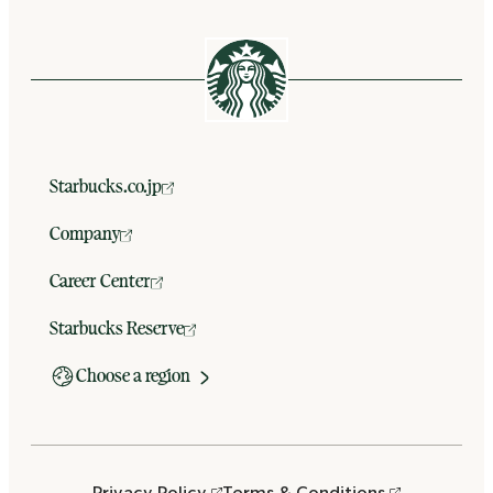
Starbucks.co.jp
Company
Career Center
Starbucks Reserve
Choose a region