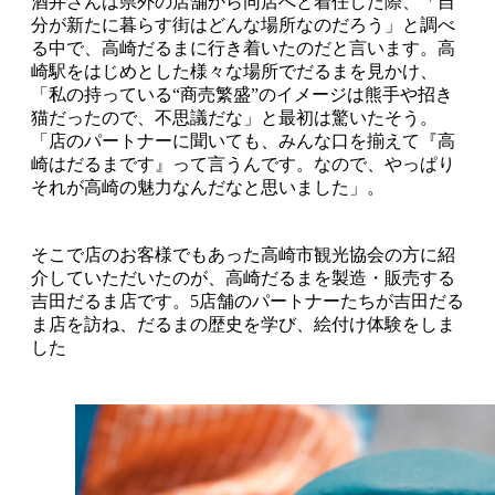
酒井さんは県外の店舗から同店へと着任した際、「自
分が新たに暮らす街はどんな場所なのだろう」と調べ
る中で、高崎だるまに行き着いたのだと言います。高
崎駅をはじめとした様々な場所でだるまを見かけ、
「私の持っている“商売繁盛”のイメージは熊手や招き
猫だったので、不思議だな」と最初は驚いたそう。
「店のパートナーに聞いても、みんな口を揃えて『高
崎はだるまです』って言うんです。なので、やっぱり
それが高崎の魅力なんだなと思いました」。
そこで店のお客様でもあった高崎市観光協会の方に紹
介していただいたのが、高崎だるまを製造・販売する
吉田だるま店です。5店舗のパートナーたちが吉田だる
ま店を訪ね、だるまの歴史を学び、絵付け体験をしま
した