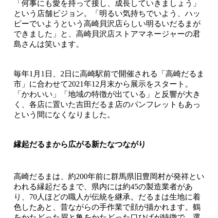
「何事にも愛を持って接し、成長していきましょう」
という店舗ビジョン。「明るい気持ちでいよう、ハッ
ピーでいようという高崎貝沢店らしい明るいだるまが
できました」と、高崎貝沢店ストアマネージャーの君
島さんは笑います。
毎年1月1日、2日に高崎駅前で開催される「高崎だるま
市」に合わせて2021年12月末から展示をスタート。
「かわいい」「地域の特徴が出ている」と反響が大き
く、各店に置いた吉田だるま店のパンフレットもあっ
という間になくなりました。
縁起だるまから広がる新たなつながり
高崎だるまは、約200年前に群馬県旧豊岡村が発祥とい
われる縁起だるまで、県内には約45の製造業者があ
り、70人ほどの職人が伝統を継承。だるまは生地に着
色したあと、昔ながらの手作業で顔が描かれます。鶴
をかたどった眉と亀をかたどった口ひげが特徴で、選