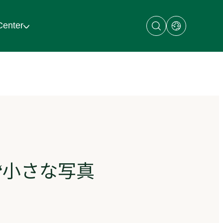
Open
Open
Center
search
dialog
dialog
with
links
to
regional
sites
“小さな写真