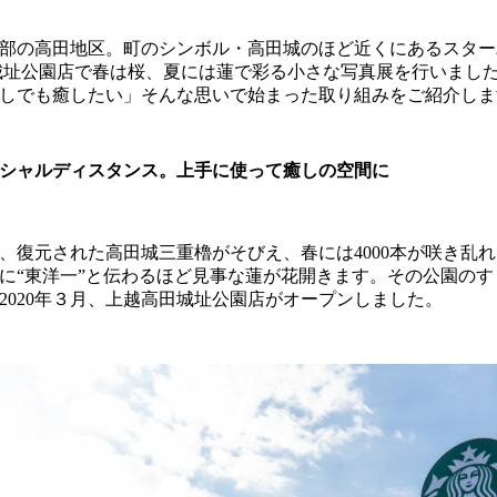
部の高田地区。町のシンボル・高田城のほど近くにあるスター
城址公園店で春は桜、夏には蓮で彩る小さな写真展を行いまし
しでも癒したい」そんな思いで始まった取り組みをご紹介しま
シャルディスタンス。上手に使って癒しの空間に
、復元された高田城三重櫓がそびえ、春には4000本が咲き乱
に“東洋一”と伝わるほど見事な蓮が花開きます。その公園のす
2020年３月、上越高田城址公園店がオープンしました。