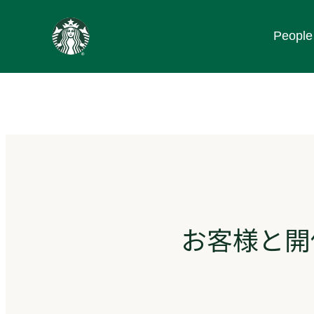
content
People
Go
to
ス
タ
ー
バ
ッ
ク
ス
ス
ト
ー
お客様と開
リ
ー
ズ
homepage