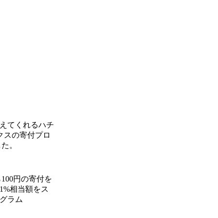
えてくれるハチ
クスの寄付プロ
した。
100円の寄付を
1%相当額をス
ログラム