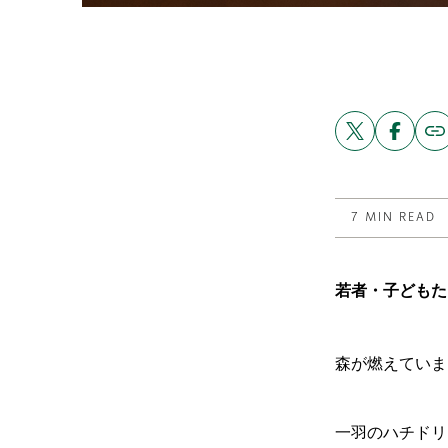
Share
Share
Copy
link
this
this
to
post
post
this
on
on
post
X
Facebook
7 MIN READ
若者・子どもた
森が燃えていま
一羽のハチドリ