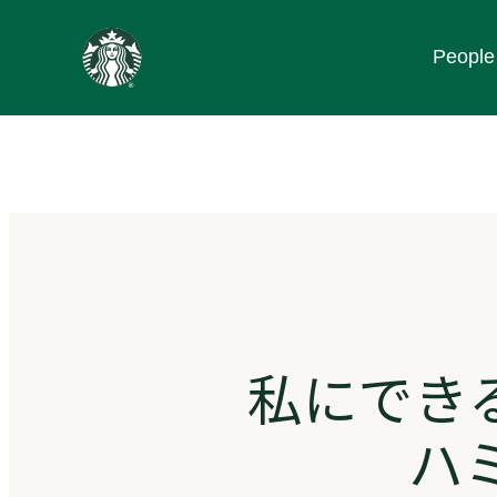
content
People
Go
to
ス
タ
ー
バ
ッ
ク
ス
ス
ト
ー
リ
私にでき
ー
ズ
homepage
ハ