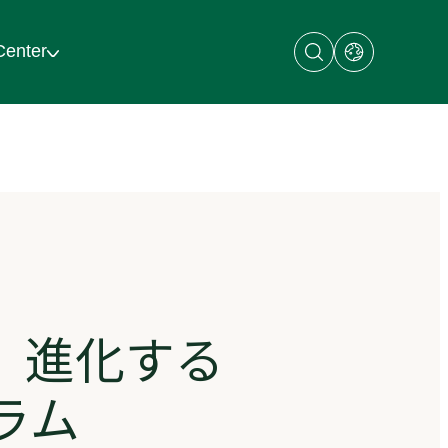
Open
Open
Center
search
dialog
dialog
with
links
to
regional
sites
。進化する
ラム