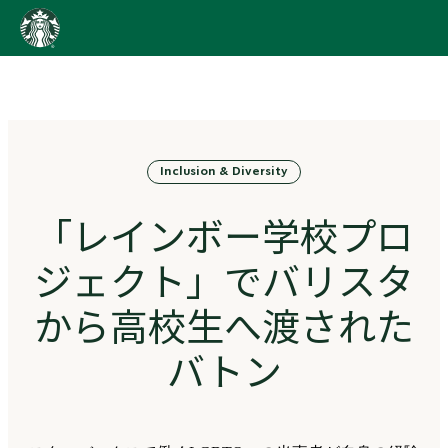
content
Go
to
ス
タ
ー
バ
Inclusion & Diversity
ッ
ク
ス
「レインボー学校プロ
ス
ト
ジェクト」でバリスタ
ー
リ
から高校生へ渡された
ー
ズ
バトン
homepage