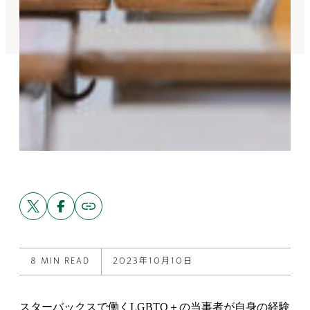
Share
Share
Copy
link
this
this
to
post
post
this
on
on
post
X
Facebook
8 MIN READ
2023年10月10日
スターバックスで働くLGBTQ＋の当事者が自身の経験