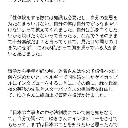
ープンに話してくれました。
「性体験をする際には知識も必要だし、自分の意思を
持たなきゃいけない。自分の体は自分で守らなきゃい
けないよって教えてくれました。自分は肌を白くした
いから焼けたくないって言ったら、なんで？そのまま
で十分素敵だよ！と言ってくれて。見た目や周りの目
を気にせず、“これが私だ”って胸を張っている人が多
いと感じました」
留学から半年が経つ頃、遥名さんは性の多様性への理
解を深めたいと、ベルギーで同性婚をしたゲイカップ
ルにインタビューをすることに。その前に、緑ヶ丘高
校の英語の先生とスターバックスの担当者を経由し
て、ゆきさんに紙面上で質問を投げかけました。
「日本の当事者の声や法制度について何も知らなく
て。自分で調べて、ゆきさんにインタビューをさせて
もらって、まずは日本のことを知りたいと思ったんで