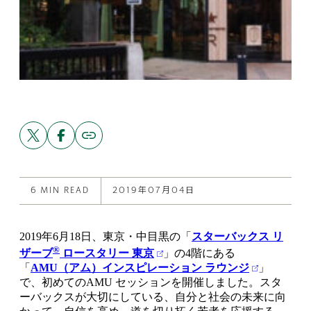
Share
Share
Copy
link
this
this
to
post
post
this
on
on
post
X
Facebook
6 MIN READ
2019年07月04日
2019年6月18日、東京・中目黒の「
スターバックス リ
®
ザーブ
ロースタリー 東京
」の4階にある
「
AMU（アム）インスピレーション ラウンジ
」
で、初めてのAMU セッションを開催しました。スタ
ーバックスが大切にしている、自分と社会の未来に向