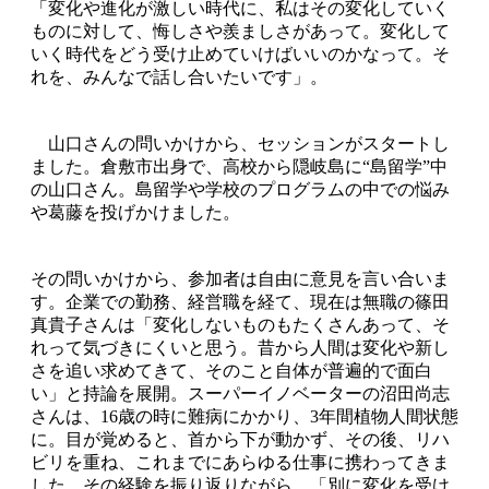
「変化や進化が激しい時代に、私はその変化していく
ものに対して、悔しさや羨ましさがあって。変化して
いく時代をどう受け止めていけばいいのかなって。そ
れを、みんなで話し合いたいです」。
山口さんの問いかけから、セッションがスタートし
ました。倉敷市出身で、高校から隠岐島に“島留学”中
の山口さん。島留学や学校のプログラムの中での悩み
や葛藤を投げかけました。
その問いかけから、参加者は自由に意見を言い合いま
す。企業での勤務、経営職を経て、現在は無職の篠田
真貴子さんは「変化しないものもたくさんあって、そ
れって気づきにくいと思う。昔から人間は変化や新し
さを追い求めてきて、そのこと自体が普遍的で面白
い」と持論を展開。スーパーイノベーターの沼田尚志
さんは、16歳の時に難病にかかり、3年間植物人間状態
に。目が覚めると、首から下が動かず、その後、リハ
ビリを重ね、これまでにあらゆる仕事に携わってきま
した。その経験を振り返りながら、「別に変化を受け