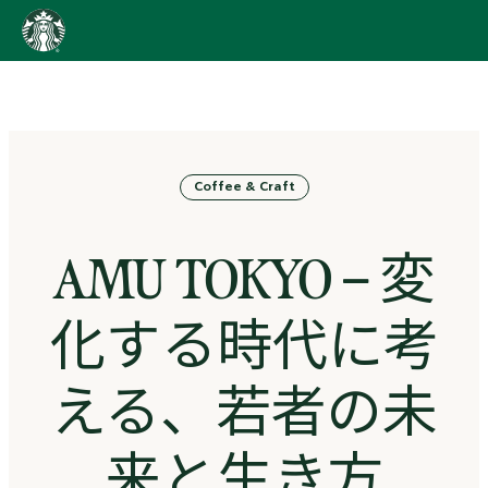
content
Go
to
ス
タ
ー
バ
Coffee & Craft
ッ
ク
ス
AMU TOKYO – 変
ス
ト
ー
化する時代に考
リ
ー
ズ
える、若者の未
homepage
来と生き方