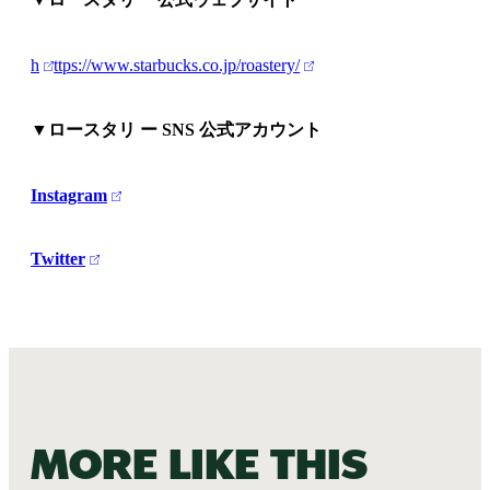
h
ttps://www.starbucks.co.jp/roastery/
▼ロースタリ ー SNS 公式アカウント
Instagram
Twitter
More like this