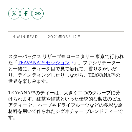
Share
Share
Copy
link
this
this
to
post
post
this
on
on
post
X
Facebook
4 MIN READ
2021年03月12日
スターバックス リザーブ® ロースタリー 東京で行われ
た「
TEAVANA™ セッション
」。ファシリテーター
と一緒に、ティーを目で見て触れて、香りをかいだ
り、テイスティングしたりしながら、TEAVANA™の
世界を楽しみます。
TEAVANA™のティーは、大きく二つのグループに分
けられます。紅茶や緑茶といった伝統的な製法のピュ
アティー と、ハーブやドライフルーツなどの多彩な原
材料を用いて作られたシグネチャー ブレンドティーで
す。