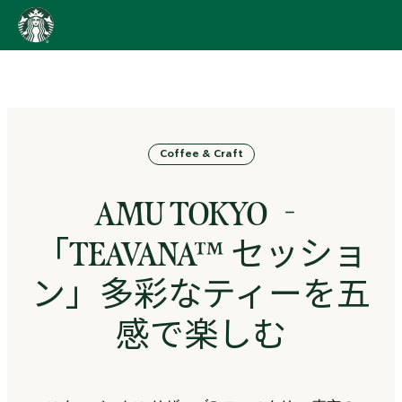
content
Go
to
ス
タ
ー
バ
Coffee & Craft
ッ
ク
ス
AMU TOKYO ‐
ス
ト
「TEAVANA™ セッショ
ー
リ
ン」多彩なティーを五
ー
ズ
感で楽しむ
homepage