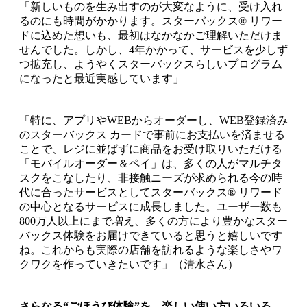
「新しいものを生み出すのが大変なように、受け入れ
るのにも時間がかかります。スターバックス® リワー
ドに込めた想いも、最初はなかなかご理解いただけま
せんでした。しかし、4年かかって、サービスを少しず
つ拡充し、ようやくスターバックスらしいプログラム
になったと最近実感しています」
「特に、アプリやWEBからオーダーし、WEB登録済み
のスターバックス カードで事前にお支払いを済ませる
ことで、レジに並ばずに商品をお受け取りいただける
「モバイルオーダー＆ペイ」は、多くの人がマルチタ
スクをこなしたり、非接触ニーズが求められる今の時
代に合ったサービスとしてスターバックス® リワード
の中心となるサービスに成長しました。ユーザー数も
800万人以上にまで増え、多くの方により豊かなスター
バックス体験をお届けできていると思うと嬉しいです
ね。これからも実際の店舗を訪れるような楽しさやワ
クワクを作っていきたいです」（清水さん）
さらなる“ごほうび体験”を。楽しい使い方いろいろ