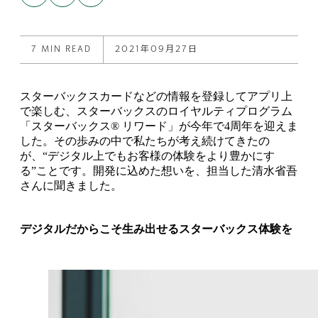
to
post
post
this
on
on
post
X
Facebook
7 MIN READ
2021年09月27日
スターバックスカードなどの情報を登録してアプリ上
で楽しむ、スターバックスのロイヤルティプログラム
「スターバックス® リワード」が今年で4周年を迎えま
した。その歩みの中で私たちが考え続けてきたの
が、“デジタル上でもお客様の体験をより豊かにす
る”ことです。開発に込めた想いを、担当した清水省吾
さんに聞きました。
デジタルだからこそ生み出せるスターバックス体験を