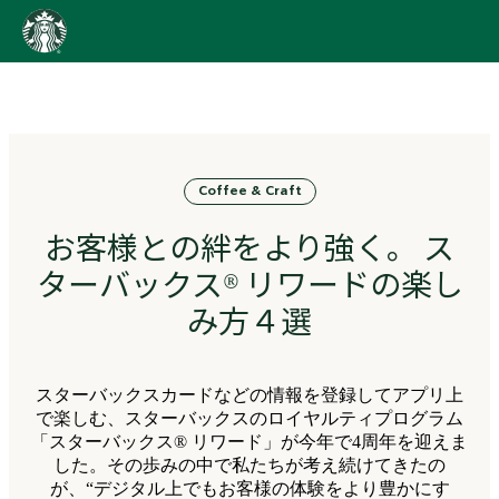
content
Go
to
ス
タ
ー
バ
Coffee & Craft
ッ
ク
お客様との絆をより強く。 ス
ス
ス
ターバックス® リワードの楽し
ト
ー
み方４選
リ
ー
ズ
スターバックスカードなどの情報を登録してアプリ上
homepage
で楽しむ、スターバックスのロイヤルティプログラム
「スターバックス® リワード」が今年で4周年を迎えま
した。その歩みの中で私たちが考え続けてきたの
が、“デジタル上でもお客様の体験をより豊かにす