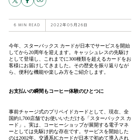
link
this
this
to
post
post
this
on
on
post
X
Facebook
6 MIN READ
2022年05月26日
今年、スターバックス カードが日本でサービスを開始
してから20周年を迎えます。キャッシュレスの先駆け
として登場し、これまでに300種類を超えるカードをお
客様にお届けしてきました。その歴史を振り返りなが
ら、便利な機能や楽しみ方をご紹介します。
お支払いの瞬間もコーヒー体験のひとつに
事前チャージ式のプリペイドカードとして、現在、全
国約1,700店舗でお使いいただける「スターバックス カ
ード」。実は、コーヒーショップが展開する電子マネ
ーとしては先駆け的な存在です。サービスを開始した
のは2002年。交通系ICカードが日本で初めて導入され