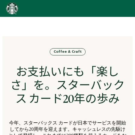
content
Go
to
ス
タ
ー
バ
Coffee & Craft
ッ
ク
ス
お支払いにも「楽し
ス
ト
さ」を。スターバック
ー
リ
ス カード20年の歩み
ー
ズ
homepage
今年、スターバックス カードが日本でサービスを開始
してから20周年を迎えます。キャッシュレスの先駆け