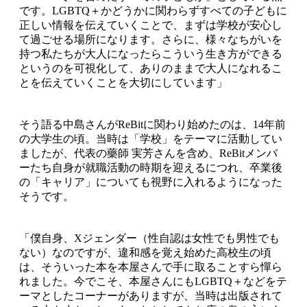
です。LGBTQ＋かどうかに関わらずすべての子どもに
正しい情報を伝えていくことで、まずは学校が安心し
て過ごせる場所になります。さらに、様々なちがいを
持つ私たちが大人になったらこういう生き方ができる
というのを可視化して、ありのままで大人になれるこ
とを伝えていくことを大切にしています」
そう語る中島さんがReBitに関わり始めたのは、14年前
の大学生の頃。当時は「学校」をテーマに活動してい
ましたが、代表の藥師 実芳さんを含め、ReBitメンバ
ーたち自身が就職活動の時期を迎えるにつれ、卒業後
の「キャリア」についても視野に入れるようになった
そうです。
「僕自身、Xジェンダー（性自認は女性でも男性でも
ない）なのですが、違和感を覚え始めた高校生の頃
は、そういった本を本屋さんで手に取ることすら憚ら
れました。今でこそ、本屋さんにもLGBTQ＋などをテ
ーマとしたコーナーがありますが、当時は出版されて