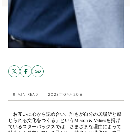
Share
Share
Copy
link
this
this
to
post
post
this
on
on
post
X
Facebook
9 MIN READ
2023年04月20日
「お互いに心から認め合い、誰もが自分の居場所と感
じられる文化をつくる」というMisson & Valuesを掲げ
ているスターバックスでは、さまざまな理由によって