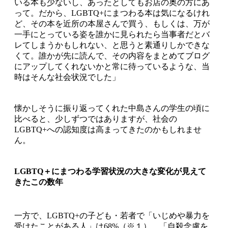
いる本も少ないし、あったとしてもお店の奥の方にあ
って。だから、LGBTQ+にまつわる本は気になるけれ
ど、その本を近所の本屋さんで買う、もしくは、万が
一手にとっている姿を誰かに見られたら当事者だとバ
レてしまうかもしれない、と思うと素通りしかできな
くて。誰かが先に読んで、その内容をまとめてブログ
にアップしてくれないかと常に待っているような、当
時はそんな社会状況でした」
懐かしそうに振り返ってくれた中島さんの学生の頃に
比べると、少しずつではありますが、社会の
LGBTQ+への認知度は高まってきたのかもしれませ
ん。
LGBTQ＋にまつわる学習状況の大きな変化が見えて
きたこの数年
一方で、LGBTQ+の子ども・若者で「いじめや暴力を
受けたことがある人」は68%（※１）、「自殺念慮を