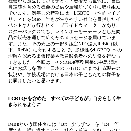
社会から孤立している子ども・若者たち世代に、自己
肯定感を育める機会の提供や居場所づくりに取り組ん
でいます。例年この時期には、LGBTQ+（性的マイノ
リティ）を始め、誰もが生きやすい社会を目指したイ
ベントなどが行われる「プライドウィーク」があり、
スターバックスでも、レインボーをモチーフとした商
品の販売を通して広くそのメッセージを届けていま
す。また、その売上の一部を認定NPO法人ReBit（以
下、ReBit）に寄付することで、多様性やLGBTQ+への
理解を深める出張授業や教育関係者への研修を行なっ
てきました。今回は、そのReBit事務局長の中島 潤さ
んにお話しを伺い、日本のLGBTQ+にまつわる現在の
状況や、学校現場における日本の子どもたちの様子を
お届けしたいと思います。
LGBTQ+を含めた「すべての子どもが」自分らしく生
きられるように
ReBitという団体名には「Bit＝少しずつ」を「Re＝何
度でも」繰り返すことで、社会が前進して欲しいとい