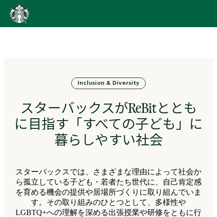
content
Go
to
ス
タ
ー
バ
Inclusion & Diversity
ッ
ク
スターバックスがReBitととも
ス
ス
に目指す「すべての子ども」に
ト
ー
暮らしやすい社会
リ
ー
ズ
スターバックスでは、さまざまな理由によって社会か
homepage
ら孤立している子ども・若者たち世代に、自己肯定感
を育める機会の提供や居場所づくりに取り組んでいま
す。その取り組みのひとつとして、多様性や
LGBTQ+への理解を深める出張授業や研修をともに行