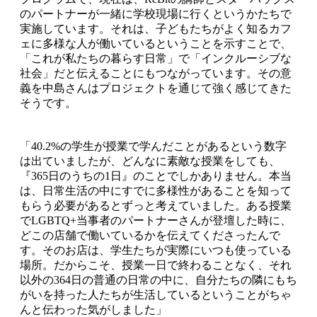
のパートナーが一緒に学校現場に行くというかたちで
実施しています。それは、子どもたちがよく知るカフ
ェに多様な人が働いているということを示すことで、
「これが私たちの暮らす日常」で「インクルーシブな
社会」だと伝えることにもつながっています。その意
義を中島さんはプロジェクトを通じて強く感じてきた
そうです。
「40.2%の学生が授業で学んだことがあるという数字
は出ていましたが、どんなに素敵な授業をしても、
『365日のうちの1日』のことでしかありません。本当
は、日常生活の中にすでに多様性があることを知って
もらう必要があるとずっと考えていました。ある授業
でLGBTQ+当事者のパートナーさんが登壇した時に、
どこの店舗で働いているかを伝えてくださったんで
す。そのお店は、学生たちが実際にいつも使っている
場所。だからこそ、授業一日で終わることなく、それ
以外の364日の普通の日常の中に、自分たちの隣にもち
がいを持った人たちが生活しているということがちゃ
んと伝わった気がしました」