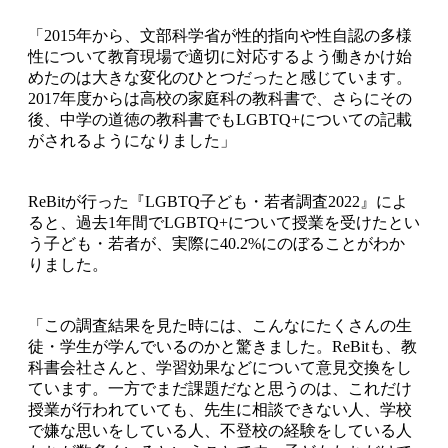
「2015年から、文部科学省が性的指向や性自認の多様
性について教育現場で適切に対応するよう働きかけ始
めたのは大きな変化のひとつだったと感じています。
2017年度からは高校の家庭科の教科書で、さらにその
後、中学の道徳の教科書でもLGBTQ+についての記載
がされるようになりました」
ReBitが行った『LGBTQ子ども・若者調査2022』によ
ると、過去1年間でLGBTQ+について授業を受けたとい
う子ども・若者が、実際に40.2%にのぼることがわか
りました。
「この調査結果を見た時には、こんなにたくさんの生
徒・学生が学んでいるのかと驚きました。ReBitも、教
科書会社さんと、学習効果などについて意見交換をし
ています。一方でまだ課題だなと思うのは、これだけ
授業が行われていても、先生に相談できない人、学校
で嫌な思いをしている人、不登校の経験をしている人