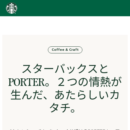
content
Go
to
ス
タ
ー
バ
Coffee & Craft
ッ
ク
ス
スターバックスと
ス
ト
PORTER。２つの情熱が
ー
リ
生んだ、あたらしいカ
ー
ズ
タチ。
homepage