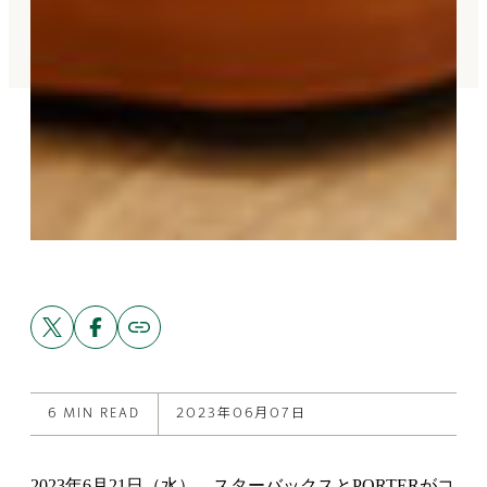
Share
Share
Copy
link
this
this
to
post
post
this
on
on
post
X
Facebook
6 MIN READ
2023年06月07日
2023年6月21日（水）、スターバックスとPORTERがコ