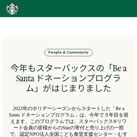
content
Go
to
ス
タ
ー
バ
People & Community
ッ
ク
今年もスターバックスの「Be a
ス
ス
Santa ドネーションプログラ
ト
ー
ム」がはじまりました
リ
ー
ズ
2022年のホリデーシーズンからスタートした「Be a
homepage
Santa ドネーションプログラム」は、今年で３年目を迎
えます。このプログラムでは、スターバックス®リワ
ード会員の皆様からのStarの寄付と売り上げの一部
で、認定NPO法人全国こども食堂支援センター・むす