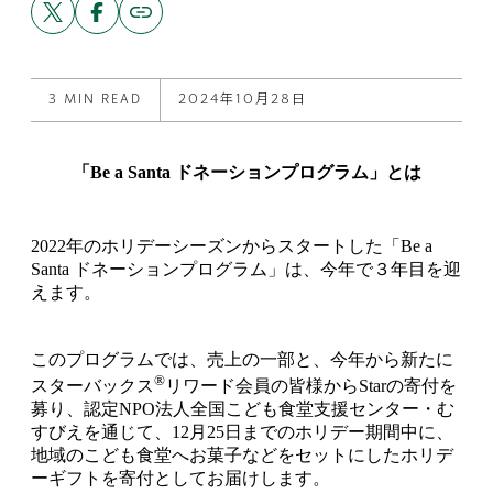
link
this
this
to
post
post
this
on
on
post
X
Facebook
3 MIN READ
2024年10月28日
「Be a Santa ドネーションプログラム」とは
2022年のホリデーシーズンからスタートした「Be a
Santa ドネーションプログラム」は、今年で３年目を迎
えます。
このプログラムでは、売上の一部と、今年から新たに
®
スターバックス
リワード会員の皆様からStarの寄付を
募り、認定NPO法人全国こども食堂支援センター・む
すびえを通じて、12月25日までのホリデー期間中に、
地域のこども食堂へお菓子などをセットにしたホリデ
ーギフトを寄付としてお届けします。