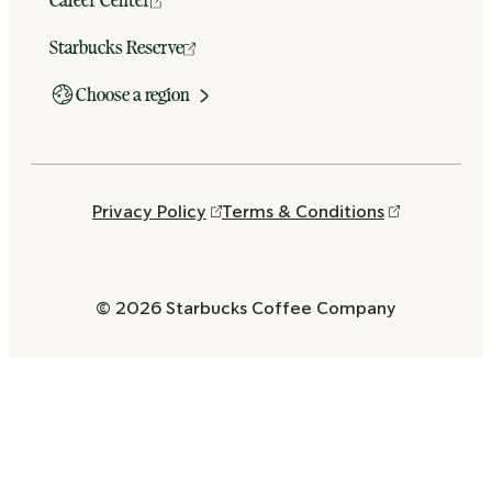
Starbucks Reserve
Choose a region
Privacy Policy
Terms & Conditions
© 2026 Starbucks Coffee Company
Opens
in
a
new
window