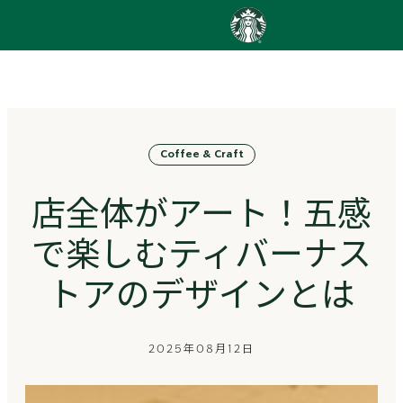
content
Go
to
ス
タ
ー
バ
Coffee & Craft
ッ
ク
ス
店全体がアート！五感
ス
ト
で楽しむティバーナス
ー
リ
トアのデザインとは
ー
ズ
homepage
2025年08月12日