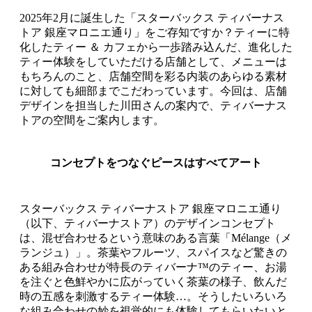
2025年2月に誕生した「スターバックス ティバーナス
トア 銀座マロニエ通り」をご存知ですか？ティーに特
化したティー ＆ カフェから一歩踏み込んだ、進化した
ティー体験をしていただける店舗として、メニューは
もちろんのこと、店舗空間を彩る内装のあらゆる素材
に対しても細部までこだわっています。今回は、店舗
デザインを担当した川田さんの案内で、ティバーナス
トアの空間をご案内します。
コンセプトをつなぐピースはすべてアート
スターバックス ティバーナストア 銀座マロニエ通り
（以下、ティバーナストア）のデザインコンセプト
は、混ぜ合わせるという意味のある言葉「Mélange（メ
ランジュ）」。茶葉やフルーツ、スパイスなど驚きの
ある組み合わせが特長のティバーナ™のティー、お湯
を注ぐと色鮮やかに広がっていく茶葉の様子、飲んだ
時の五感を刺激するティー体験…。そうしたいろいろ
な組み合わせの妙を視覚的にも体験してもらいたいと