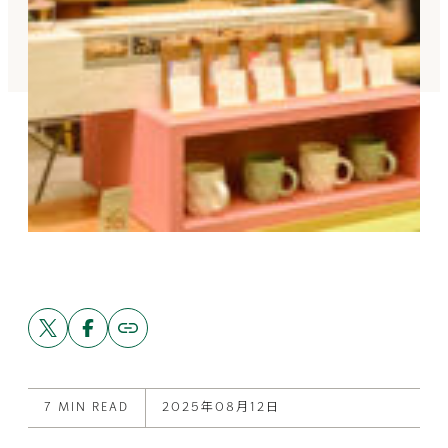
Share
Share
Copy
link
this
this
to
post
post
this
on
on
post
X
Facebook
7 MIN READ
2025年08月12日