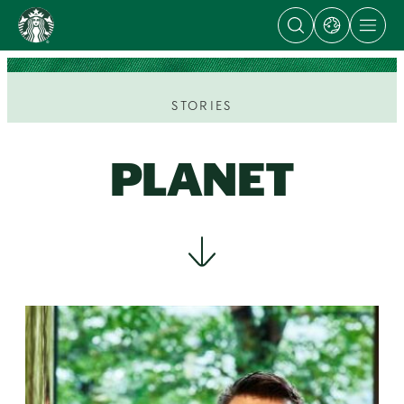
Open
Open
Open
content
search
dialog
site
dialog
with
navigation
Go
links
to
to
regional
ス
sites
タ
STORIES
ー
バ
ッ
PLANET
ク
ス
ス
ト
ー
リ
ー
ズ
homepage