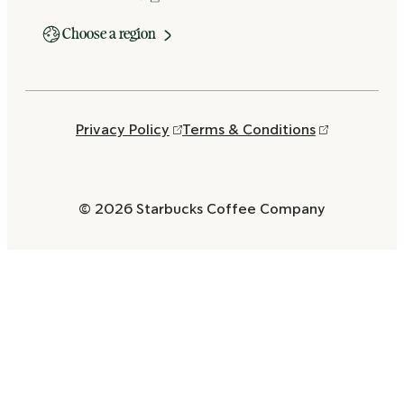
Choose a region
Privacy Policy
Terms & Conditions
© 2026 Starbucks Coffee Company
Opens
in
a
new
window