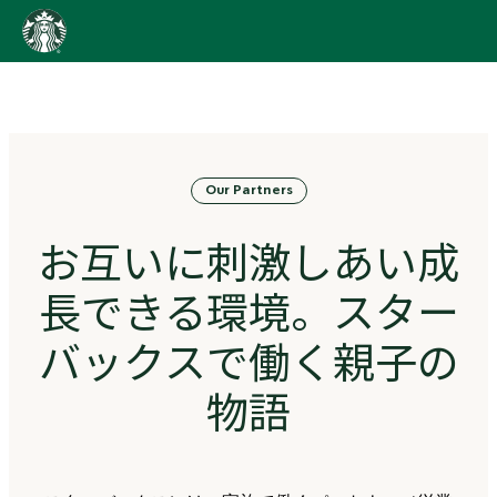
content
Go
to
ス
タ
ー
バ
Our Partners
ッ
ク
ス
お互いに刺激しあい成
ス
ト
長できる環境。スター
ー
リ
バックスで働く親子の
ー
ズ
物語
homepage