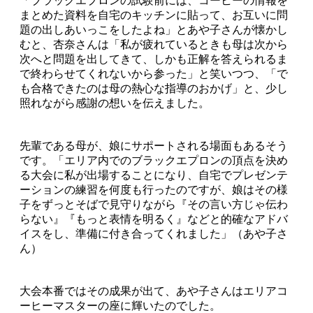
「ブラックエプロンの試験前には、コーヒーの情報を
まとめた資料を自宅のキッチンに貼って、お互いに問
題の出しあいっこをしたよね」とあや子さんが懐かし
むと、杏奈さんは「私が疲れているときも母は次から
次へと問題を出してきて、しかも正解を答えられるま
で終わらせてくれないから参った」と笑いつつ、「で
も合格できたのは母の熱心な指導のおかげ」と、少し
照れながら感謝の想いを伝えました。
先輩である母が、娘にサポートされる場面もあるそう
です。「エリア内でのブラックエプロンの頂点を決め
る大会に私が出場することになり、自宅でプレゼンテ
ーションの練習を何度も行ったのですが、娘はその様
子をずっとそばで見守りながら『その言い方じゃ伝わ
らない』『もっと表情を明るく』などと的確なアドバ
イスをし、準備に付き合ってくれました」（あや子さ
ん）
大会本番ではその成果が出て、あや子さんはエリアコ
ーヒーマスターの座に輝いたのでした。