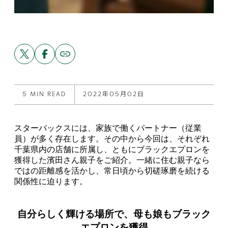
Share
Share
Copy
link
this
this
to
post
post
this
on
on
post
X
Facebook
5 MIN READ
2022年05月02日
スターバックスには、家族で働くパートナー（従業
員）が多く存在します。その中から今回は、それぞれ
千葉県内の店舗に所属し、ともにブラックエプロンを
獲得した濱田さん親子をご紹介。一緒に住む親子なら
ではの距離感を活かし、常日頃から切磋琢磨を続ける
関係性に迫ります。
自分らしく輝ける場所で、母も娘もブラック
エプロンを獲得