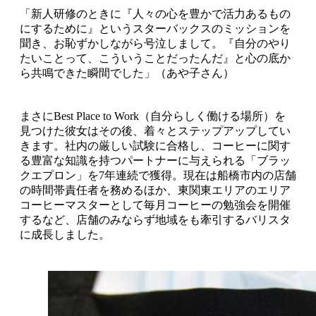
「新人研修のときに『人々の心を豊かで活力あるもの
にするために』というスターバックスのミッションを
聞き、お恥ずかしながら号泣しまして。『自分のやり
たいことって、こういうことだったんだ』と心の底か
ら共鳴できた瞬間でした」（あや子さん）
まさにBest Place to Work（自分らしく働ける場所）を
見つけた彼女はその後、着々とステップアップしてい
きます。社内の厳しい試験に合格し、コーヒーに関す
る豊富な知識を持つパートナーに与えられる「ブラッ
クエプロン」を7年連続で獲得。現在は船橋市内の店舗
の時間帯責任者を務めるほか、東関東エリアのエリア
コーヒーマスターとして毎月コーヒーの勉強会を開催
するなど、店舗のみならず地域をも牽引するバリスタ
に成長しました。