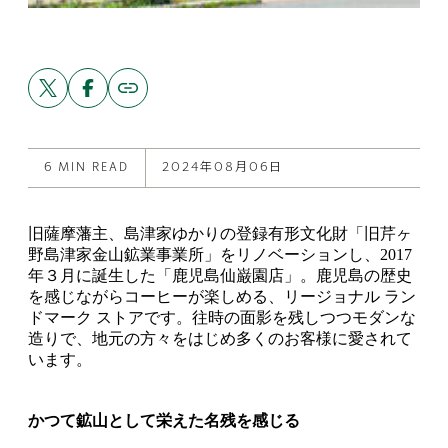
Share
Share
Copy
link
this
this
to
post
post
this
on
on
post
X
Facebook
6 MIN READ
2024年08月06日
旧薩摩藩主、島津家ゆかりの登録有形文化財「旧芹ヶ
野島津家金山鉱業事業所」をリノベーションし、2017
年３月に誕生した「鹿児島仙巌園店」。鹿児島の歴史
を感じながらコーヒーが楽しめる、リージョナル ラン
ドマーク ストアです。往時の面影を残しつつモダンな
造りで、地元の方々をはじめ多くのお客様に愛されて
います。
かつて鉱山として栄えた名残を感じる