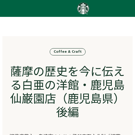
content
Go
to
ス
タ
ー
バ
Coffee & Craft
ッ
ク
ス
薩摩の歴史を今に伝え
ス
ト
る白亜の洋館・鹿児島
ー
リ
仙巌園店（鹿児島県）
ー
ズ
後編
homepage