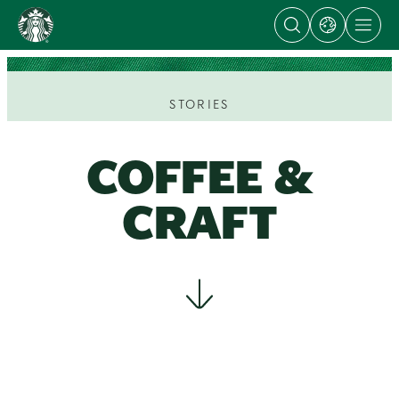
Open
Open
Open
content
search
dialog
site
dialog
with
navigation
Go
links
to
to
regional
ス
sites
タ
STORIES
ー
バ
ッ
COFFEE &
ク
ス
CRAFT
ス
ト
ー
リ
ー
ズ
homepage